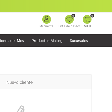
0
0
Mi cuenta
Lista de deseos
$U 0
iones del Mes
Productos Mailing
Sucursales
Nuevo cliente