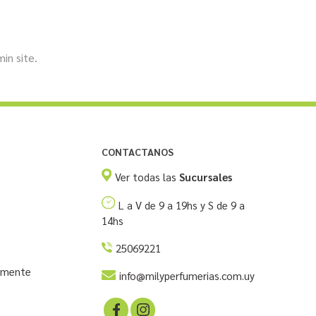
min site.
CONTACTANOS
Ver todas las
Sucursales
L a V de 9 a 19hs y S de 9 a
14hs
25069221
temente
info@milyperfumerias.com.uy