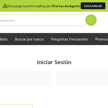
Descargá nuestro mailing de
Ofertas de Agosto
DESCARGAR
didos
Buscar por marca
Preguntas Frecuentes
Promoc
Iniciar Sesión