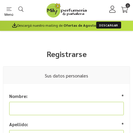
0
Menú
Descargá nuestro mailing de
Ofertas de Agosto
DESCARGAR
Registrarse
Sus datos personales
Nombre:
*
Apellido:
*