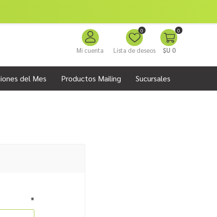
0
0
Mi cuenta
Lista de deseos
$U 0
iones del Mes
Productos Mailing
Sucursales
*