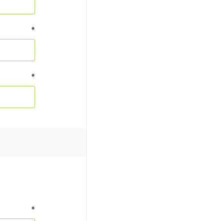
*
*
*