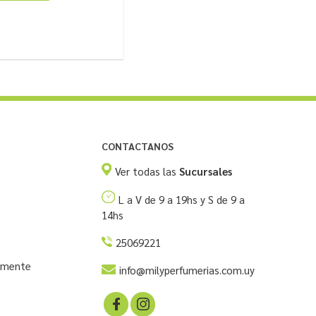
CONTACTANOS
Ver todas las
Sucursales
L a V de 9 a 19hs y S de 9 a
14hs
25069221
temente
info@milyperfumerias.com.uy