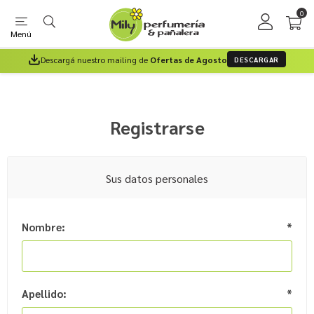
0
Menú
Descargá nuestro mailing de
Ofertas de Agosto
DESCARGAR
Registrarse
Sus datos personales
Nombre:
*
Apellido:
*