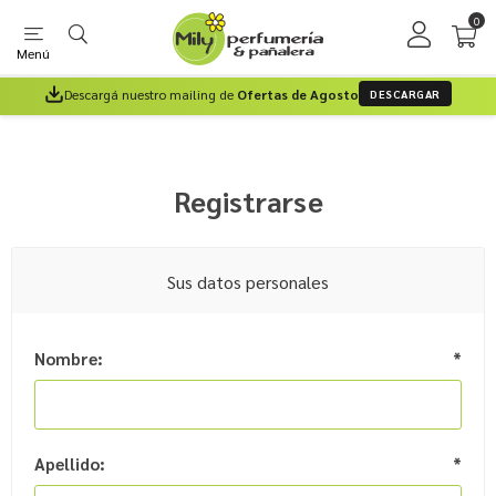
0
Menú
Descargá nuestro mailing de
Ofertas de Agosto
DESCARGAR
Registrarse
Sus datos personales
Nombre:
*
Apellido:
*