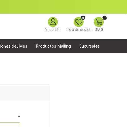
0
0
Mi cuenta
Lista de deseos
$U 0
iones del Mes
Productos Mailing
Sucursales
*