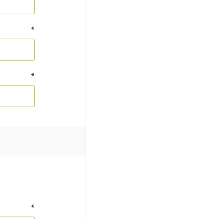
*
*
*