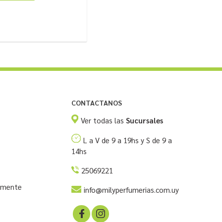
CONTACTANOS
Ver todas las
Sucursales
L a V de 9 a 19hs y S de 9 a
14hs
25069221
temente
info@milyperfumerias.com.uy