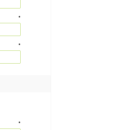
*
*
*