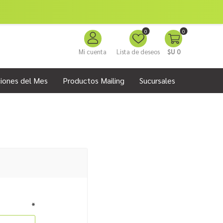
0
0
Mi cuenta
Lista de deseos
$U 0
iones del Mes
Productos Mailing
Sucursales
*