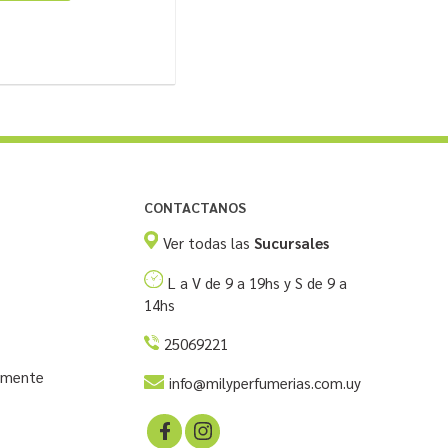
CONTACTANOS
Ver todas las
Sucursales
L a V de 9 a 19hs y S de 9 a
14hs
25069221
temente
info@milyperfumerias.com.uy