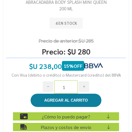
ABRACADABRA BODY SPLASH MINI QUEEN
200 ML
4 EN STOCK
Precio de anterior:
$U 285
Precio:
$U 280
$U 238,00
15%OFF
Con Visa (débito o crédito) o Mastercard (credito) del BBVA
h
i
¿Cómo lo puedo pagar?
Plazos y costos de envío