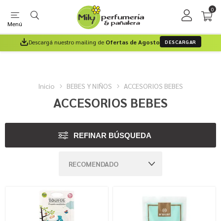
0
Menú
Descargá nuestro mailing de
Ofertas de Agosto
DESCARGAR
Inicio
BEBES Y NIÑOS
ACCESORIOS BEBES
ACCESORIOS BEBES
REFINAR BÚSQUEDA