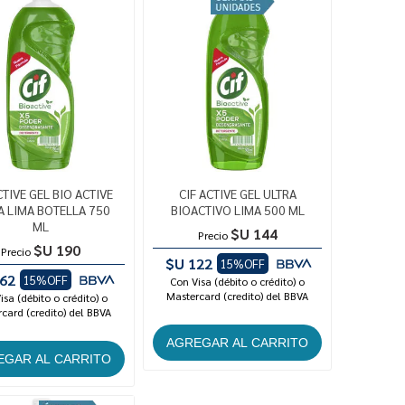
CTIVE GEL BIO ACTIVE
CIF ACTIVE GEL ULTRA
A LIMA BOTELLA 750
BIOACTIVO LIMA 500 ML
ML
$U 144
Precio
$U 190
Precio
$U 122
15%OFF
62
15%OFF
Con Visa (débito o crédito) o
Mastercard (credito) del BBVA
isa (débito o crédito) o
card (credito) del BBVA