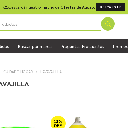
Descargá nuestro mailing de
Ofertas de Agosto
DESCARGAR
didos
Buscar por marca
Preguntas Frecuentes
Promoc
CUIDADO HOGAR
LAVAVAJILLA
AVAJILLA
13%
OFF