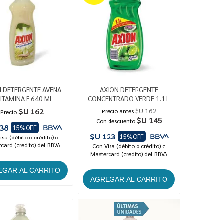
N DETERGENTE AVENA
AXION DETERGENTE
VITAMINA E 640 ML
CONCENTRADO VERDE 1.1 L
$U 162
$U 162
Precio antes
Precio
$U 145
Con descuento
38
15%OFF
$U 123
15%OFF
isa (débito o crédito) o
card (credito) del BBVA
Con Visa (débito o crédito) o
Mastercard (credito) del BBVA