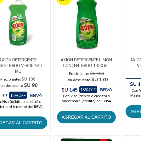
AXION DETERGENTE
AXION DETERGENTE LIMON
AXIO
NCETRADO VERDE 640
CONCENTRADO 1350 ML
V
ML
$U 188
Precio antes
$U 100
$U 170
Precio antes
Con descuento
$U 1
$U 90
Con descuento
$U 145
15%OFF
Con V
 77
15%OFF
Master
Con Visa (débito o crédito) o
Mastercard (credito) del BBVA
 Visa (débito o crédito) o
ercard (credito) del BBVA