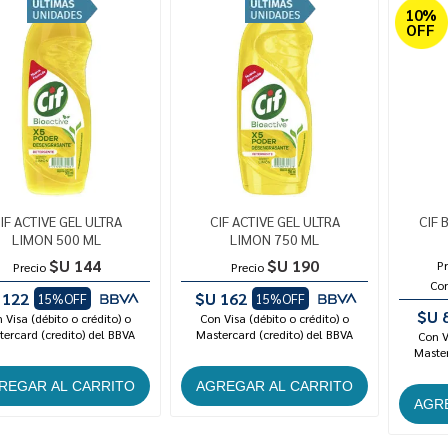
10%
OFF
IF ACTIVE GEL ULTRA
CIF ACTIVE GEL ULTRA
CIF 
LIMON 500 ML
LIMON 750 ML
$U 144
$U 190
Pr
Precio
Precio
Co
 122
$U 162
15%OFF
15%OFF
$U 
 Visa (débito o crédito) o
Con Visa (débito o crédito) o
ercard (credito) del BBVA
Mastercard (credito) del BBVA
Con V
Master