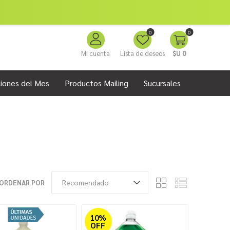
0
0
Mi cuenta
Lista de deseos
$U 0
iones del Mes
Productos Mailing
Sucursales
ORDENAR POR
10%
OFF