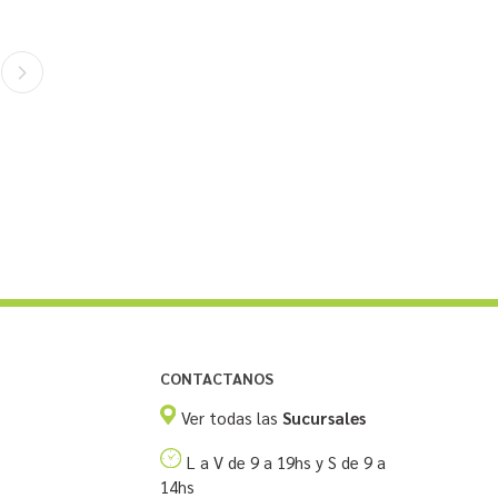
CONTACTANOS
Ver todas las
Sucursales
L a V de 9 a 19hs y S de 9 a
14hs