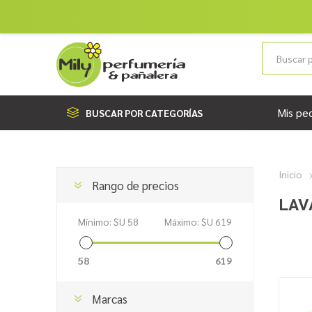
Mis pe
BUSCAR POR CATEGORÍAS
Inicio
Rango de precios
LAV
Mínimo:
$U 58
Máximo:
$U 619
58
619
Marcas