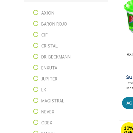
AXION
BARON ROJO
CIF
CRISTAL
AX
DR. BECKMANN
ENXUTA
$U
JUPITER
Con
Mast
LK
MAGISTRAL
NEVEX
ODEX
10
OFF