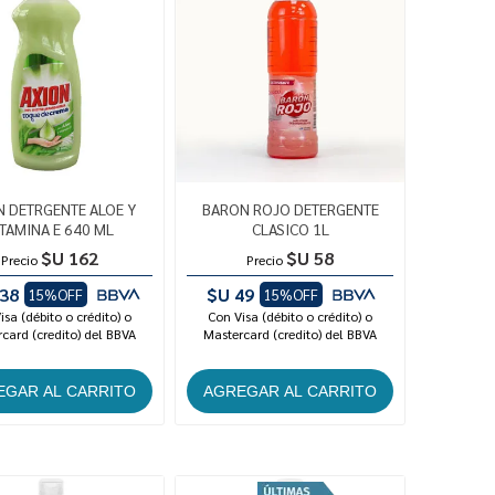
N DETRGENTE ALOE Y
BARON ROJO DETERGENTE
ITAMINA E 640 ML
CLASICO 1L
$U 162
$U 58
Precio
Precio
38
$U 49
15%OFF
15%OFF
isa (débito o crédito) o
Con Visa (débito o crédito) o
card (credito) del BBVA
Mastercard (credito) del BBVA