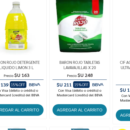
ON ROJO DETERGENTE
BARON ROJO TABLETAS
CIF A
LIQUIDO LIMON 3 L
LAVAVAJILLAS X 20
ULTR
$U 163
$U 248
Precio
Precio
 139
$U 211
15%OFF
15%OFF
$U 1
 Visa (débito o crédito) o
Con Visa (débito o crédito) o
ercard (credito) del BBVA
Mastercard (credito) del BBVA
Con V
Master