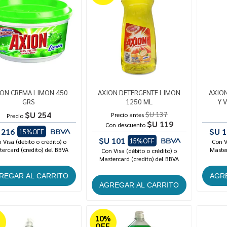
ION CREMA LIMON 450
AXION DETERGENTE LIMON
AXIO
GRS
1250 ML
Y 
$U 254
$U 137
Precio antes
Precio
$U 119
Con descuento
 216
$U 1
15%OFF
$U 101
15%OFF
 Visa (débito o crédito) o
Con V
ercard (credito) del BBVA
Master
Con Visa (débito o crédito) o
Mastercard (credito) del BBVA
%
10%
OFF