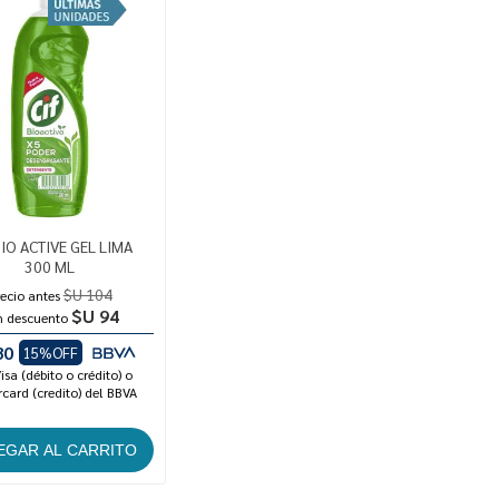
BIO ACTIVE GEL LIMA
300 ML
$U 104
ecio antes
$U 94
n descuento
80
15%OFF
isa (débito o crédito) o
card (credito) del BBVA