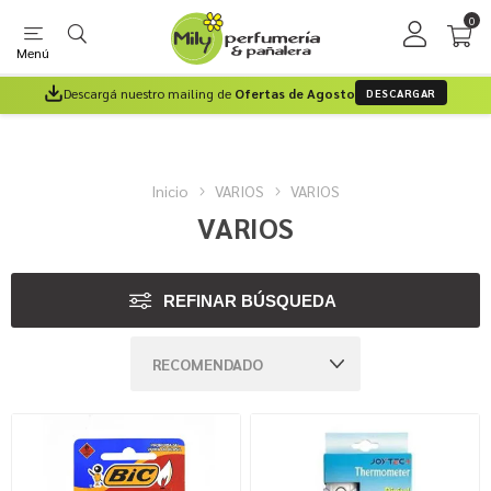
0
Menú
Descargá nuestro mailing de
Ofertas de Agosto
DESCARGAR
Inicio
VARIOS
VARIOS
VARIOS
REFINAR BÚSQUEDA