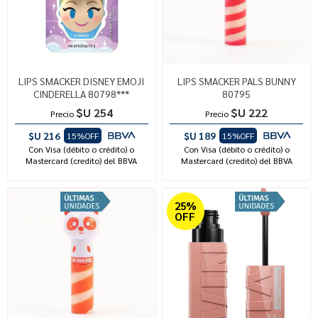
LIPS SMACKER DISNEY EMOJI
LIPS SMACKER PALS BUNNY
CINDERELLA 80798***
80795
$U 254
$U 222
Precio
Precio
$U 216
$U 189
15%OFF
15%OFF
Con Visa (débito o crédito) o
Con Visa (débito o crédito) o
Mastercard (credito) del BBVA
Mastercard (credito) del BBVA
25%
OFF