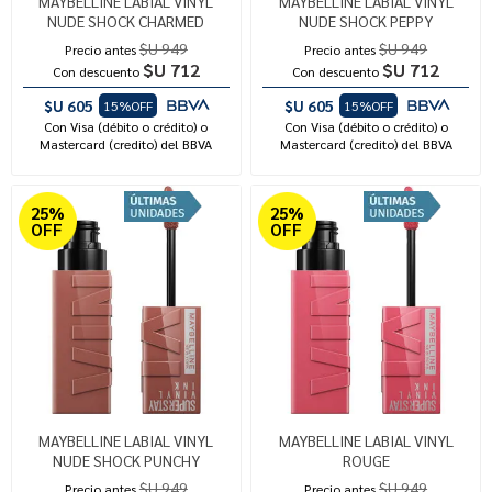
MAYBELLINE LABIAL VINYL
MAYBELLINE LABIAL VINYL
NUDE SHOCK CHARMED
NUDE SHOCK PEPPY
$U 949
$U 949
Precio antes
Precio antes
$U 712
$U 712
Con descuento
Con descuento
$U 605
$U 605
15%OFF
15%OFF
Con Visa (débito o crédito) o
Con Visa (débito o crédito) o
Mastercard (credito) del BBVA
Mastercard (credito) del BBVA
25%
25%
OFF
OFF
MAYBELLINE LABIAL VINYL
MAYBELLINE LABIAL VINYL
NUDE SHOCK PUNCHY
ROUGE
$U 949
$U 949
Precio antes
Precio antes