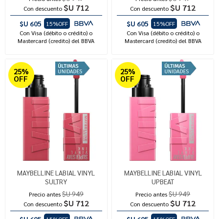
$U 712
$U 712
Con descuento
Con descuento
$U 605
$U 605
15%OFF
15%OFF
Con Visa (débito o crédito) o
Con Visa (débito o crédito) o
Mastercard (credito) del BBVA
Mastercard (credito) del BBVA
25%
25%
OFF
OFF
MAYBELLINE LABIAL VINYL
MAYBELLINE LABIAL VINYL
SULTRY
UPBEAT
$U 949
$U 949
Precio antes
Precio antes
$U 712
$U 712
Con descuento
Con descuento