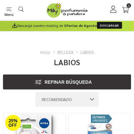
0
Menú
Descargá nuestro mailing de
Ofertas de Agosto
DESCARGAR
Inicio
BELLEZA
LABIOS
LABIOS
REFINAR BÚSQUEDA
25%
OFF