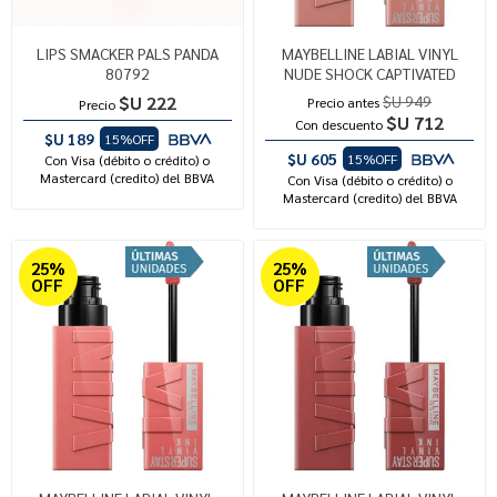
LIPS SMACKER PALS PANDA
MAYBELLINE LABIAL VINYL
80792
NUDE SHOCK CAPTIVATED
$U 222
$U 949
Precio antes
Precio
$U 712
Con descuento
$U 189
15%OFF
$U 605
15%OFF
Con Visa (débito o crédito) o
Mastercard (credito) del BBVA
Con Visa (débito o crédito) o
Mastercard (credito) del BBVA
25%
25%
OFF
OFF