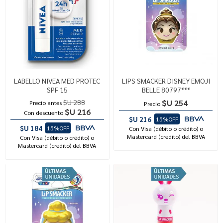
LABELLO NIVEA MED PROTEC
LIPS SMACKER DISNEY EMOJI
SPF 15
BELLE 80797***
$U 288
$U 254
Precio antes
Precio
$U 216
Con descuento
$U 216
15%OFF
$U 184
15%OFF
Con Visa (débito o crédito) o
Mastercard (credito) del BBVA
Con Visa (débito o crédito) o
Mastercard (credito) del BBVA