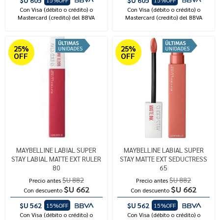
$U 605
$U 605
15%OFF
15%OFF
Con Visa (débito o crédito) o
Con Visa (débito o crédito) o
Mastercard (credito) del BBVA
Mastercard (credito) del BBVA
25%
25%
OFF
OFF
MAYBELLINE LABIAL SUPER
MAYBELLINE LABIAL SUPER
STAY LABIAL MATTE EXT RULER
STAY MATTE EXT SEDUCTRESS
80
65
$U 882
$U 882
Precio antes
Precio antes
$U 662
$U 662
Con descuento
Con descuento
$U 562
$U 562
15%OFF
15%OFF
Con Visa (débito o crédito) o
Con Visa (débito o crédito) o