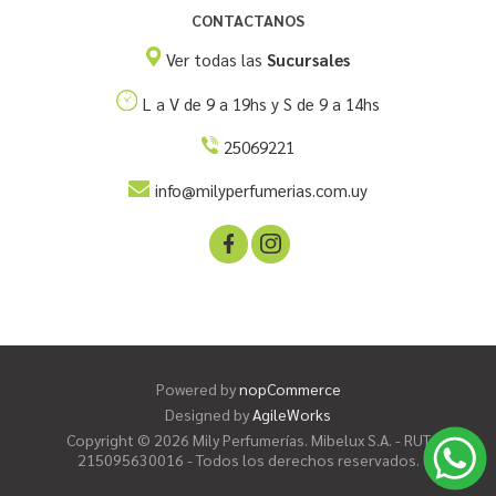
CONTACTANOS
Ver todas las
Sucursales
L a V de 9 a 19hs y S de 9 a 14hs
25069221
info@milyperfumerias.com.uy
Powered by
nopCommerce
Designed by
AgileWorks
Copyright © 2026 Mily Perfumerías. Mibelux S.A. - RUT
215095630016 - Todos los derechos reservados.