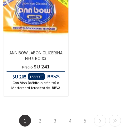
ANN BOW JABON GLICERINA
NEUTRO X3
$U 241
Precio
$U 205
15%OFF
Con Visa (débito o crédito) o
Mastercard (credito) del BBVA
1
2
3
4
5