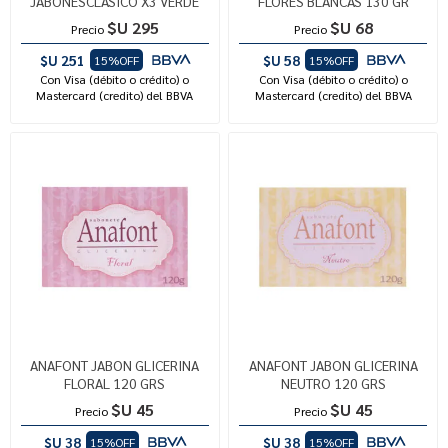
JABONESCLASICO X3 VERDE
FLORES BLANCAS 130 GR
$U 295
$U 68
Precio
Precio
$U 251
$U 58
15%OFF
15%OFF
Con Visa (débito o crédito) o
Con Visa (débito o crédito) o
Mastercard (credito) del BBVA
Mastercard (credito) del BBVA
ANAFONT JABON GLICERINA
ANAFONT JABON GLICERINA
FLORAL 120 GRS
NEUTRO 120 GRS
$U 45
$U 45
Precio
Precio
$U 38
$U 38
15%OFF
15%OFF