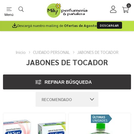
0
Menú
Descargá nuestro mailing de
Ofertas de Agosto
DESCARGAR
Inicio
CUIDADO PERSONAL
JABONES DE TOCADOR
JABONES DE TOCADOR
REFINAR BÚSQUEDA