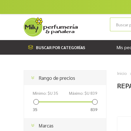
Mis pe
BUSCAR POR CATEGORÍAS
Inicio
Rango de precios
REP
Mínimo:
$U 35
Máximo:
$U 839
35
839
Marcas