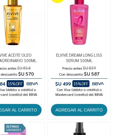
VIVE ACEITE OLEO
ELVIVE DREAM LONG LISS
AORDINARIO 100ML
SERUM 100ML
$U 814
$U 839
ecio antes
Precio antes
$U 570
$U 587
 descuento
Con descuento
84
$U 499
15%OFF
15%OFF
isa (débito o crédito) o
Con Visa (débito o crédito) o
card (credito) del BBVA
Mastercard (credito) del BBVA