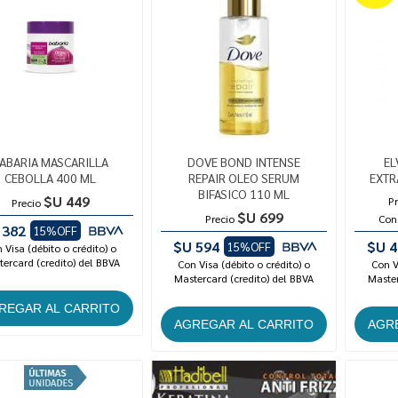
ABARIA MASCARILLA
DOVE BOND INTENSE
EL
CEBOLLA 400 ML
REPAIR OLEO SERUM
EXTR
BIFASICO 110 ML
$U 449
Pr
Precio
$U 699
Precio
Con
 382
15%OFF
$U 594
$U 4
15%OFF
 Visa (débito o crédito) o
ercard (credito) del BBVA
Con Visa (débito o crédito) o
Con V
Mastercard (credito) del BBVA
Master