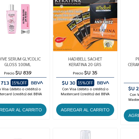
VIVE SERUM GLYCOLIC
HADIBELL SACHET
P
GLOSS 100ML
KERATINA 20 GRS
CERA
$U 839
$U 35
Precio
Precio
 713
$U 30
15%OFF
15%OFF
$U 2
 Visa (débito o crédito) o
Con Visa (débito o crédito) o
ercard (credito) del BBVA
Mastercard (credito) del BBVA
Con V
Master