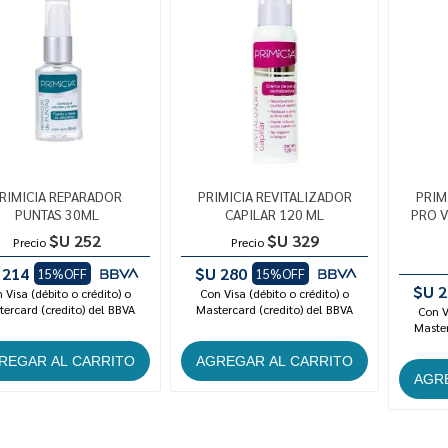
RIMICIA REPARADOR
PRIMICIA REVITALIZADOR
PRIM
PUNTAS 30ML
CAPILAR 120 ML
PRO V
$U 252
$U 329
Precio
Precio
 214
$U 280
15%OFF
15%OFF
$U 2
 Visa (débito o crédito) o
Con Visa (débito o crédito) o
ercard (credito) del BBVA
Mastercard (credito) del BBVA
Con V
Master