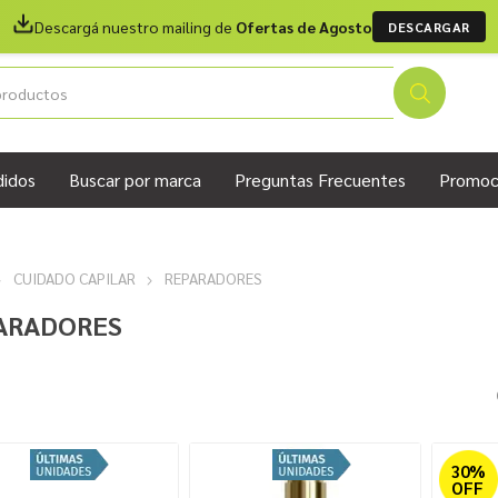
Descargá nuestro mailing de
Ofertas de Agosto
DESCARGAR
didos
Buscar por marca
Preguntas Frecuentes
Promoc
CUIDADO CAPILAR
REPARADORES
ARADORES
30%
OFF