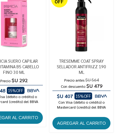
OFF
ICIA SUERO CAPILAR
TRESEMME COAT SPRAY
ITAMINA B5 CABELLO
SELLADOR ANTIFRIZZ 190
FINO 30 ML
ML
$U 292
$U 564
Precio antes
Precio
$U 479
Con descuento
48
15%OFF
$U 407
15%OFF
isa (débito o crédito) o
card (credito) del BBVA
Con Visa (débito o crédito) o
Mastercard (credito) del BBVA