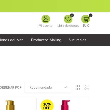
0
0
Mi cuenta
Lista de deseos
$U 0
iones del Mes
Productos Mailing
Sucursales
ORDENAR POR
30%
OFF