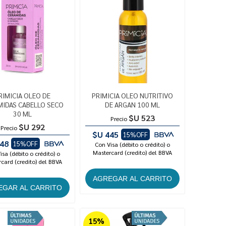
RIMICIA OLEO DE
PRIMICIA OLEO NUTRITIVO
MIDAS CABELLO SECO
DE ARGAN 100 ML
30 ML
$U 523
Precio
$U 292
Precio
$U 445
15%OFF
48
15%OFF
Con Visa (débito o crédito) o
Mastercard (credito) del BBVA
isa (débito o crédito) o
card (credito) del BBVA
15%