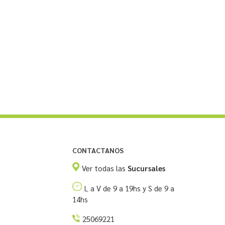
CONTACTANOS
Ver todas las
Sucursales
L a V de 9 a 19hs y S de 9 a
14hs
25069221