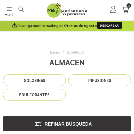
0
Menú
Descargá nuestro mailing de
Ofertas de Agosto
DESCARGAR
Inicio
ALMACEN
ALMACEN
GOLOSINAS
INFUSIONES
EDULCORANTES
REFINAR BÚSQUEDA