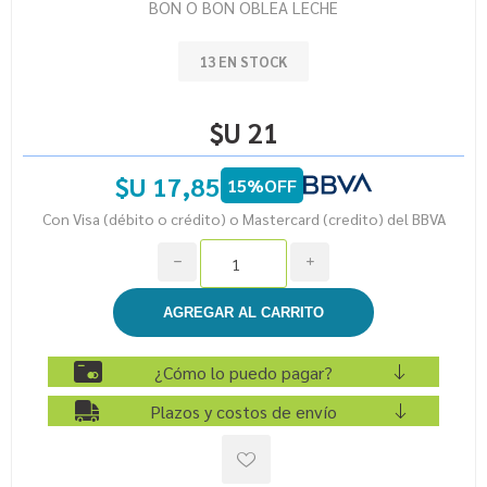
BON O BON OBLEA LECHE
13 EN STOCK
$U 21
$U 17,85
15%OFF
Con Visa (débito o crédito) o Mastercard (credito) del BBVA
h
i
¿Cómo lo puedo pagar?
Plazos y costos de envío