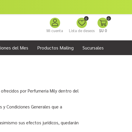
0
0
Mi cuenta
Lista de deseos
$U 0
iones del Mes
Productos Mailing
Sucursales
 ofrecidos por Perfumeria Mily dentro del
os y Condiciones Generales que a
 asimismo sus efectos jurídicos, quedarán