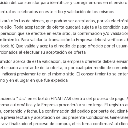
ición del consumidor para identificar y corregir errores en el envío 
ontratos celebrados en este sitio y validación de los mismos
izará ofertas de bienes, que podrán ser aceptadas, por vía electrónic
a ello. Toda aceptación de oferta quedará sujeta a la condición sus
peración que se efectúe en este sitio, la confirmación y/o validación
entimiento. Para validar la transacción la Empresa deberá verificar:
tock. b) Que valida y acepta el medio de pago ofrecido por el usuari
orcionados al efectuar su aceptación de oferta.
umidor acerca de esta validación, la empresa oferente deberá enviar
 el usuario aceptante de la oferta, o por cualquier medio de comuni
le indicará previamente en el mismo sitio. El consentimiento se e
rio y en el lugar en que fue expedida.
 haciendo “clic” en el botón FINALIZAR dentro del proceso de pago. A
 forma automática y la Empresa procederá a su entrega. El registro 
 contenido y fecha. La confirmación del pedido por parte del cliente
la previa lectura y aceptación de las presente Condiciones Generale
na vez finalizado el proceso de compra, el sistema confirmará al clie