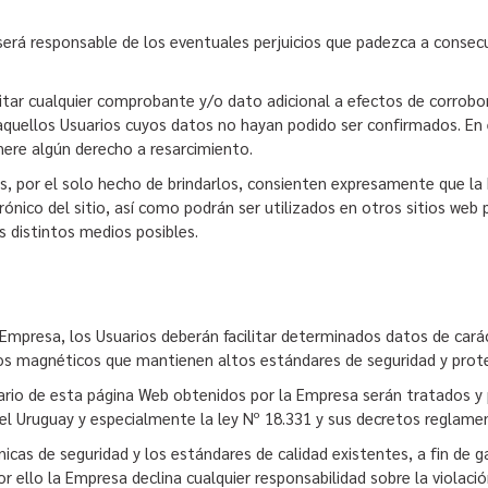
io será responsable de los eventuales perjuicios que padezca a cons
citar cualquier comprobante y/o dato adicional a efectos de corrobo
quellos Usuarios cuyos datos no hayan podido ser confirmados. En e
enere algún derecho a resarcimiento.
s, por el solo hecho de brindarlos, consienten expresamente que la 
ónico del sitio, así como podrán ser utilizados en otros sitios web 
s distintos medios posibles.
la Empresa, los Usuarios deberán facilitar determinados datos de car
os magnéticos que mantienen altos estándares de seguridad y prote
ario de esta página Web obtenidos por la Empresa serán tratados y
 del Uruguay y especialmente la ley Nº 18.331 y sus decretos reglamen
as de seguridad y los estándares de calidad existentes, a fin de g
r ello la Empresa declina cualquier responsabilidad sobre la violaci