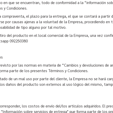
o en que se encuentran, todo de conformidad a la “información sobr
os y Condiciones.
 compraventa, el plazo para la entrega, el que se contará a partir d
rse por causas ajenas a la voluntad de la Empresa, procediendo en t
nsabilidad de tipo alguno por tal motivo.
etiro del producto en el local comercial de la Empresa, una vez confi
hatsapp 092250380
os
evisto por las normas en materia de “Cambios y devoluciones de art
forma parte de los presentes Términos y Condiciones.
do de un mal uso por parte del cliente, la Empresa no se hará carg
n los daños del producto son externos al uso lógico del mismo, tam
rresponder, los costos de envío del/los artículos adquiridos. El pr
 "Información sobre servicios de entrega" que forma parte de los p