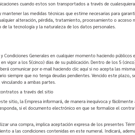
municaciones cuando estos son transportados a través de cualesquier
mantener las medidas técnicas que estime necesarias para garantiza
ualquier alteración, pérdida, tratamiento, procesamiento o acceso n
 de la tecnología y la naturaleza de los datos personales.
y Condiciones Generales en cualquier momento haciendo públicos en
 vigor a los 5(cinco) días de su publicación. Dentro de los 5 (cinco) 
eberá comunicar por e-mail haciendo clic aquí si no acepta las misma
ario siempre que no tenga deudas pendientes. Vencido este plazo, se
á vinculando a ambas partes.
ontratos a través del sitio
ste sitio, la Empresa informará, de manera inequívoca y fácilmente 
responda, si el documento electrónico en que se formalice el contrat
alizar una compra, implica aceptación expresa de los presentes Tér
nto a las condiciones contenidas en este numeral. Indicará, además