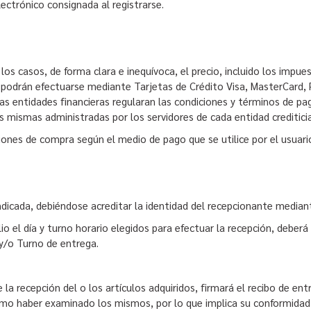
lectrónico consignada al registrarse.
os casos, de forma clara e inequívoca, el precio, incluido los impue
 podrán efectuarse mediante Tarjetas de Crédito Visa, MasterCard, 
s entidades financieras regularan las condiciones y términos de pa
as mismas administradas por los servidores de cada entidad creditici
ciones de compra según el medio de pago que se utilice por el usuari
 indicada, debiéndose acreditar la identidad del recepcionante med
ilio el día y turno horario elegidos para efectuar la recepción, deber
 y/o Turno de entrega.
 la recepción del o los artículos adquiridos, firmará el recibo de e
mo haber examinado los mismos, por lo que implica su conformidad 