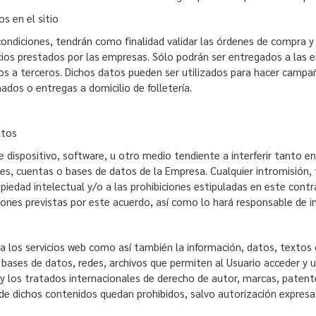
s en el sitio
ondiciones, tendrán como finalidad validar las órdenes de compra y 
cios prestados por las empresas. Sólo podrán ser entregados a las e
s a terceros. Dichos datos pueden ser utilizados para hacer campaña
ados o entregas a domicilio de folletería.
Datos
dispositivo, software, u otro medio tendiente a interferir tanto en 
s, cuentas o bases de datos de la Empresa. Cualquier intromisión, t
opiedad intelectual y/o a las prohibiciones estipuladas en este cont
ciones previstas por este acuerdo, así como lo hará responsable de
 a los servicios web como así también la información, datos, textos 
, bases de datos, redes, archivos que permiten al Usuario acceder y 
y los tratados internacionales de derecho de autor, marcas, patente
l de dichos contenidos quedan prohibidos, salvo autorización expresa