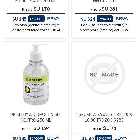
EUCALIPTADO 900 ML
NEUTRO 1 L
$U 170
$U 381
Precio
Precio
$U 145
$U 324
15%OFF
15%OFF
Con Visa (débito o crédito) o
Con Visa (débito o crédito) o
Mastercard (credito) del BBVA
Mastercard (credito) del BBVA
DR SELBY ALCOHOL EN GEL
ESPUMITA GASA ESTERIL 10 X
NEUTRO 250 ML
10 80 TROZOS 9285
$U 194
$U 71
Precio
Precio
$U 165
$U 60
15%OFF
15%OFF