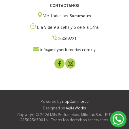
CONTACTANOS
Ver todas las
Sucursales
L a V de 9 a 19hs y S de 9 a 14hs
25069221
info@milyperfumerias.com.uy
Powered by
nopCommerce
Designed by
AgileWorks
Copyright © 2026 Mily Perfumerías. Mibelux S.A. - RUT
215095630016 - Todos los derechos reservados.