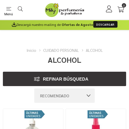
0
Menú
Descargá nuestro mailing de
Ofertas de Agosto
DESCARGAR
Inicio
CUIDADO PERSONAL
ALCOHOL
ALCOHOL
REFINAR BÚSQUEDA