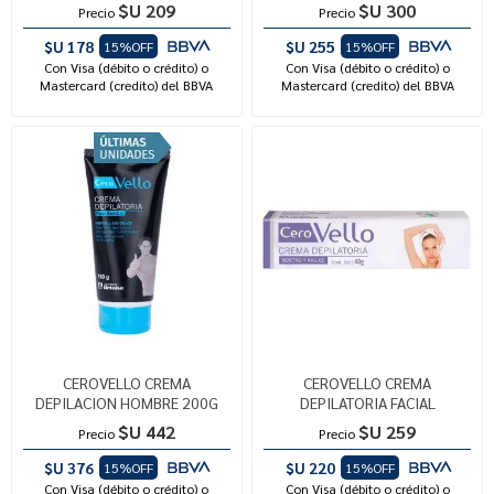
$U 209
$U 300
Precio
Precio
$U 178
$U 255
15%OFF
15%OFF
Con Visa (débito o crédito) o
Con Visa (débito o crédito) o
Mastercard (credito) del BBVA
Mastercard (credito) del BBVA
CEROVELLO CREMA
CEROVELLO CREMA
DEPILACION HOMBRE 200G
DEPILATORIA FACIAL
$U 442
$U 259
Precio
Precio
$U 376
$U 220
15%OFF
15%OFF
Con Visa (débito o crédito) o
Con Visa (débito o crédito) o