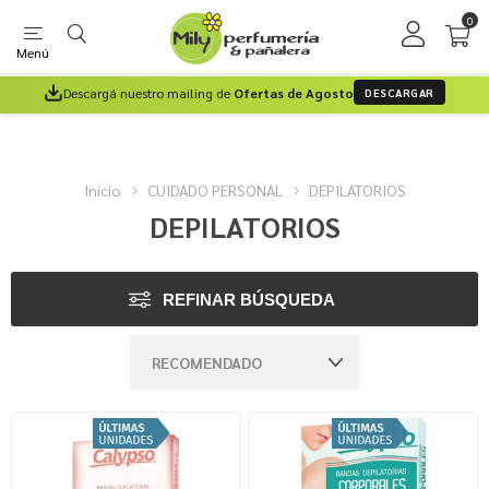
0
Menú
Descargá nuestro mailing de
Ofertas de Agosto
DESCARGAR
Inicio
CUIDADO PERSONAL
DEPILATORIOS
DEPILATORIOS
REFINAR BÚSQUEDA