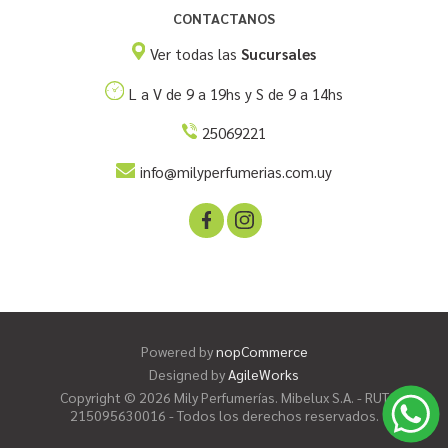
CONTACTANOS
Ver todas las
Sucursales
L a V de 9 a 19hs y S de 9 a 14hs
25069221
info@milyperfumerias.com.uy
Powered by
nopCommerce
Designed by
AgileWorks
Copyright © 2026 Mily Perfumerías. Mibelux S.A. - RUT
215095630016 - Todos los derechos reservados.