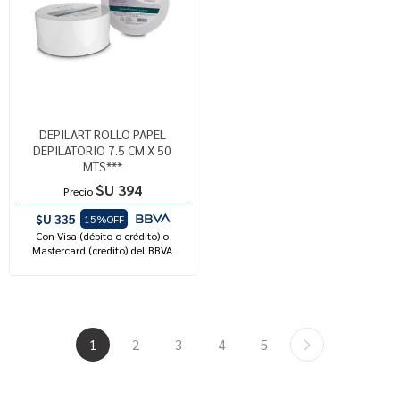
DEPILART ROLLO PAPEL
DEPILATORIO 7.5 CM X 50
MTS***
$U 394
Precio
$U 335
15%OFF
Con Visa (débito o crédito) o
Mastercard (credito) del BBVA
1
2
3
4
5