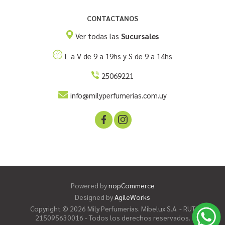
CONTACTANOS
Ver todas las
Sucursales
L a V de 9 a 19hs y S de 9 a 14hs
25069221
info@milyperfumerias.com.uy
Powered by
nopCommerce
Designed by
AgileWorks
Copyright © 2026 Mily Perfumerías. Mibelux S.A. - RUT
215095630016 - Todos los derechos reservados.