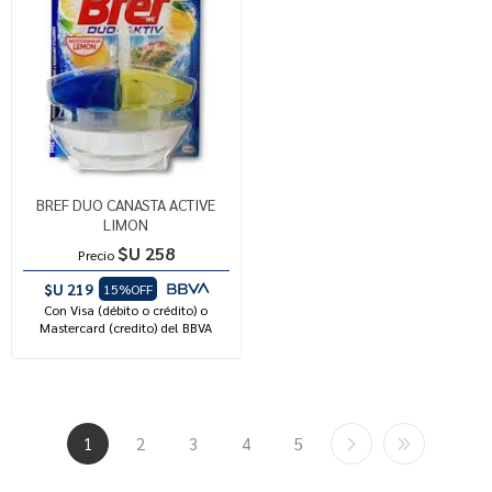
BREF DUO CANASTA ACTIVE
LIMON
$U 258
Precio
$U 219
15%OFF
Con Visa (débito o crédito) o
Mastercard (credito) del BBVA
1
2
3
4
5