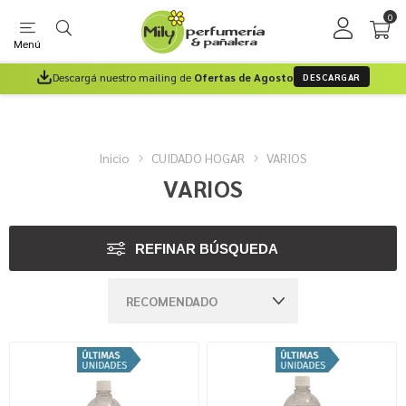
0
Menú
Descargá nuestro mailing de
Ofertas de Agosto
DESCARGAR
Inicio
CUIDADO HOGAR
VARIOS
VARIOS
REFINAR BÚSQUEDA