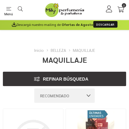
0
Menú
Descargá nuestro mailing de
Ofertas de Agosto
DESCARGAR
Inicio
BELLEZA
MAQUILLAJE
MAQUILLAJE
REFINAR BÚSQUEDA