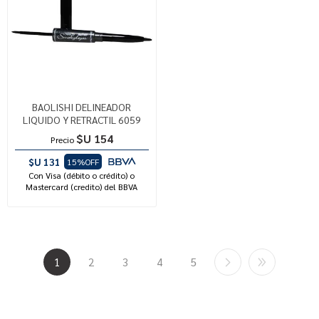
BAOLISHI DELINEADOR
LIQUIDO Y RETRACTIL 6059
$U 154
Precio
$U 131
15%OFF
Con Visa (débito o crédito) o
Mastercard (credito) del BBVA
1
2
3
4
5