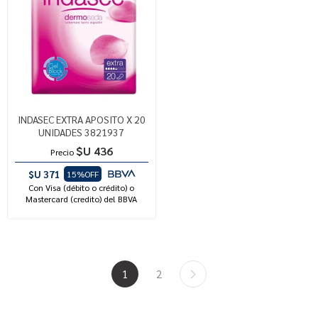
INDASEC EXTRA APOSITO X 20
UNIDADES 3821937
$U 436
Precio
$U 371
15%OFF
Con Visa (débito o crédito) o
Mastercard (credito) del BBVA
1
2