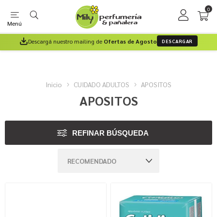
0
Menú
Descargá nuestro mailing de
Ofertas de Agosto
DESCARGAR
Inicio
CUIDADO ADULTOS
APOSITOS
APOSITOS
REFINAR BÚSQUEDA