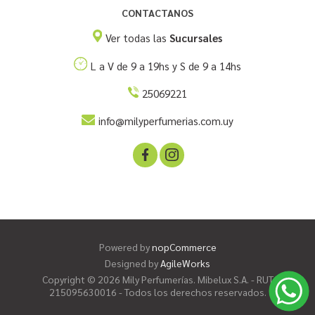
CONTACTANOS
Ver todas las
Sucursales
L a V de 9 a 19hs y S de 9 a 14hs
25069221
info@milyperfumerias.com.uy
Powered by
nopCommerce
Designed by
AgileWorks
Copyright © 2026 Mily Perfumerías. Mibelux S.A. - RUT
215095630016 - Todos los derechos reservados.