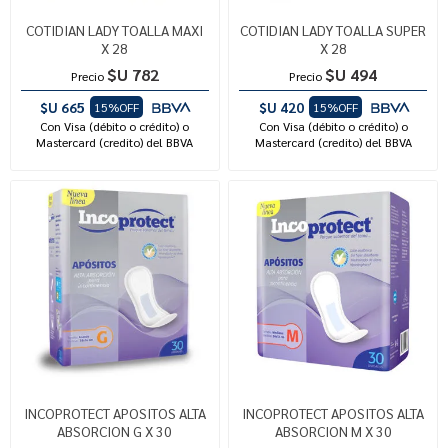
COTIDIAN LADY TOALLA MAXI
COTIDIAN LADY TOALLA SUPER
X 28
X 28
$U 782
$U 494
Precio
Precio
$U 665
$U 420
15%OFF
15%OFF
Con Visa (débito o crédito) o
Con Visa (débito o crédito) o
Mastercard (credito) del BBVA
Mastercard (credito) del BBVA
INCOPROTECT APOSITOS ALTA
INCOPROTECT APOSITOS ALTA
ABSORCION G X 30
ABSORCION M X 30