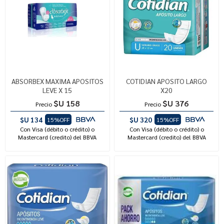
ABSORBEX MAXIMA APOSITOS
COTIDIAN APOSITO LARGO
LEVE X 15
X20
$U 158
$U 376
Precio
Precio
$U 134
$U 320
15%OFF
15%OFF
Con Visa (débito o crédito) o
Con Visa (débito o crédito) o
Mastercard (credito) del BBVA
Mastercard (credito) del BBVA