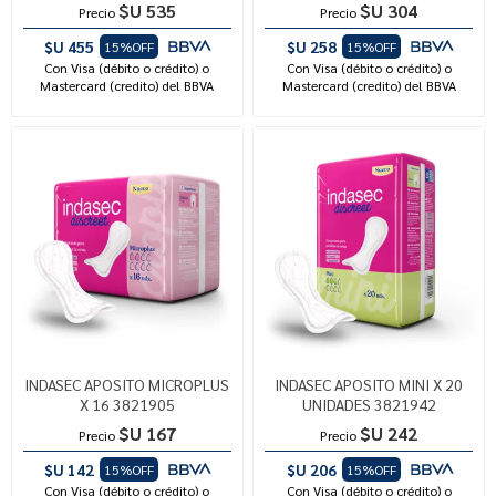
$U 535
$U 304
Precio
Precio
$U 455
$U 258
15%OFF
15%OFF
Con Visa (débito o crédito) o
Con Visa (débito o crédito) o
Mastercard (credito) del BBVA
Mastercard (credito) del BBVA
INDASEC APOSITO MICROPLUS
INDASEC APOSITO MINI X 20
X 16 3821905
UNIDADES 3821942
$U 167
$U 242
Precio
Precio
$U 142
$U 206
15%OFF
15%OFF
Con Visa (débito o crédito) o
Con Visa (débito o crédito) o