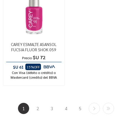
CAREY ESMALTE ASANSOL
FUCSIA FLUOR SHOK 059
$U 72
Precio
$U 61
15%OFF
Con Visa (débito o crédito) o
Mastercard (credito) del BBVA
1
2
3
4
5