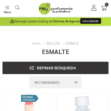
0
Menú
Descargá nuestro mailing de
Ofertas de Agosto
DESCARGAR
Inicio
BELLEZA
ESMALTE
ESMALTE
REFINAR BÚSQUEDA