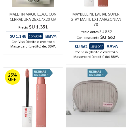
MALETIN MAQUILLAJE CON
MAYBELLINE LABIAL SUPER
CERRADURA 25X17X20 CM
STAY MATTE EXT AMAZONIAN
70
$U 1.351
Precio
$U 882
Precio antes
$U 1.148
15%OFF
$U 662
Con descuento
Con Visa (débito o crédito) o
Mastercard (credito) del BBVA
$U 562
15%OFF
Con Visa (débito o crédito) o
Mastercard (credito) del BBVA
25%
OFF