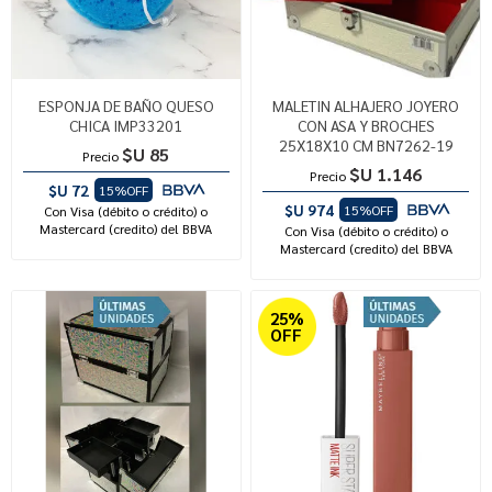
ESPONJA DE BAÑO QUESO
MALETIN ALHAJERO JOYERO
CHICA IMP33201
CON ASA Y BROCHES
25X18X10 CM BN7262-19
$U 85
Precio
$U 1.146
Precio
$U 72
15%OFF
$U 974
15%OFF
Con Visa (débito o crédito) o
Mastercard (credito) del BBVA
Con Visa (débito o crédito) o
Mastercard (credito) del BBVA
25%
OFF