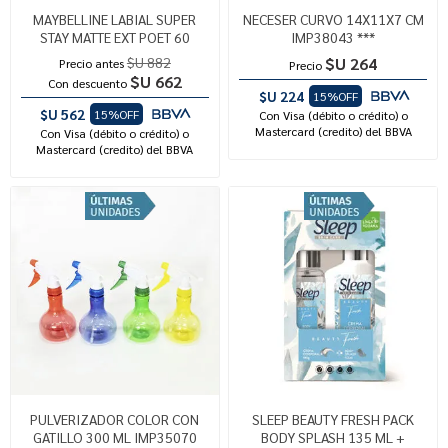
MAYBELLINE LABIAL SUPER
NECESER CURVO 14X11X7 CM
STAY MATTE EXT POET 60
IMP38043 ***
$U 882
$U 264
Precio antes
Precio
$U 662
Con descuento
$U 224
15%OFF
$U 562
15%OFF
Con Visa (débito o crédito) o
Mastercard (credito) del BBVA
Con Visa (débito o crédito) o
Mastercard (credito) del BBVA
PULVERIZADOR COLOR CON
SLEEP BEAUTY FRESH PACK
GATILLO 300 ML IMP35070
BODY SPLASH 135 ML +