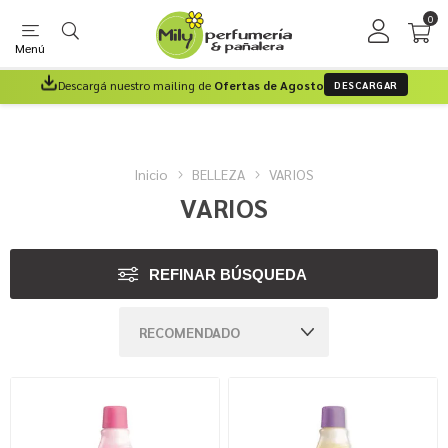
0
Menú
Descargá nuestro mailing de
Ofertas de Agosto
DESCARGAR
Inicio
BELLEZA
VARIOS
VARIOS
REFINAR BÚSQUEDA