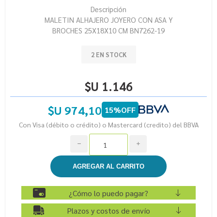
Descripción
MALETIN ALHAJERO JOYERO CON ASA Y
BROCHES 25X18X10 CM BN7262-19
2 EN STOCK
$U 1.146
$U 974,10
15%OFF
Con Visa (débito o crédito) o Mastercard (credito) del BBVA
h
i
¿Cómo lo puedo pagar?
Plazos y costos de envío