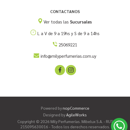
CONTACTANOS
Ver todas las
Sucursales
L a V de 9 a 19hs y S de 9 a 14hs
25069221
info@milyperfumerias.com.uy
Powered by
nopCommerce
Designed by
AgileWorks
Copyright © 2026 Mily Perfumerías. Mibelux S.A. - RUT
215095630016 - Todos los derechos reservados.