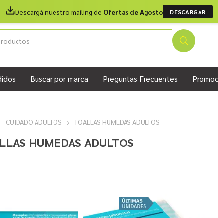
Descargá nuestro mailing de
Ofertas de Agosto
DESCARGAR
didos
Buscar por marca
Preguntas Frecuentes
Promoc
CUIDADO ADULTOS
TOALLAS HUMEDAS ADULTOS
LLAS HUMEDAS ADULTOS