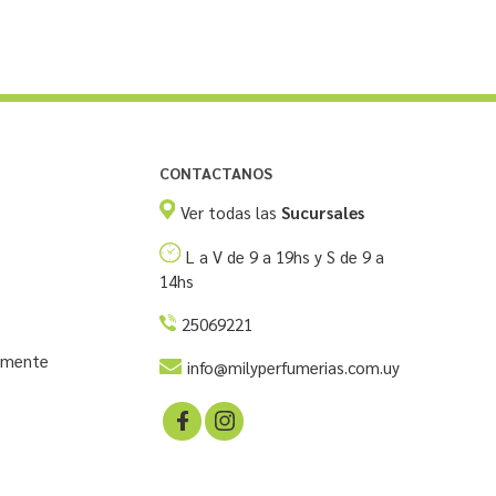
CONTACTANOS
Ver todas las
Sucursales
L a V de 9 a 19hs y S de 9 a
14hs
25069221
temente
info@milyperfumerias.com.uy