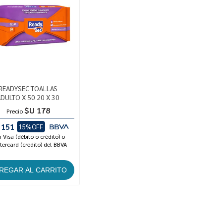
READYSEC TOALLAS
DULTO X 50 20 X 30
$U 178
Precio
 151
15%OFF
 Visa (débito o crédito) o
ercard (credito) del BBVA