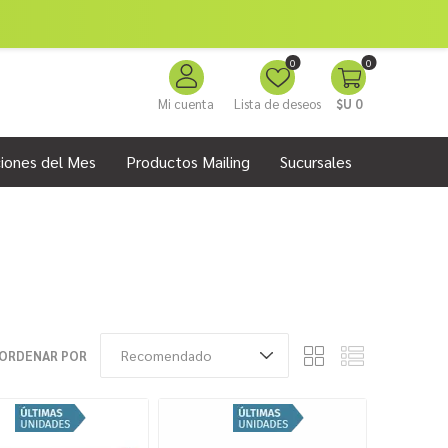
0
0
Mi cuenta
Lista de deseos
$U 0
iones del Mes
Productos Mailing
Sucursales
ORDENAR POR