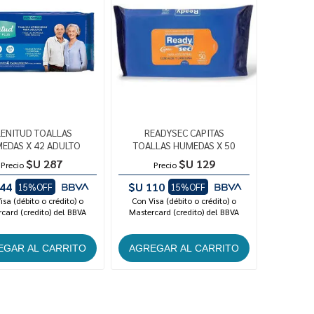
LENITUD TOALLAS
READYSEC CAPITAS
EDAS X 42 ADULTO
TOALLAS HUMEDAS X 50
$U 287
$U 129
Precio
Precio
44
$U 110
15%OFF
15%OFF
isa (débito o crédito) o
Con Visa (débito o crédito) o
card (credito) del BBVA
Mastercard (credito) del BBVA