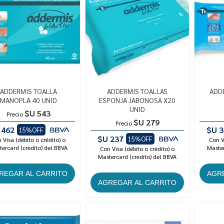
ADDERMIS TOALLA
ADDERMIS TOALLAS
ADD
MANOPLA 40 UNID
ESPONJA JABONOSA X20
UNID
$U 543
Precio
$U 279
Precio
 462
$U 3
15%OFF
$U 237
15%OFF
 Visa (débito o crédito) o
Con V
ercard (credito) del BBVA
Master
Con Visa (débito o crédito) o
Mastercard (credito) del BBVA