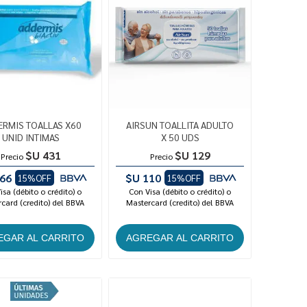
ERMIS TOALLAS X60
AIRSUN TOALLITA ADULTO
UNID INTIMAS
X 50 UDS
$U 431
$U 129
Precio
Precio
66
$U 110
15%OFF
15%OFF
isa (débito o crédito) o
Con Visa (débito o crédito) o
card (credito) del BBVA
Mastercard (credito) del BBVA