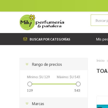
Mis pe
BUSCAR POR CATEGORÍAS
Inicio
Rango de precios
TOA
Mínimo:
$U 129
Máximo:
$U 543
129
543
Marcas