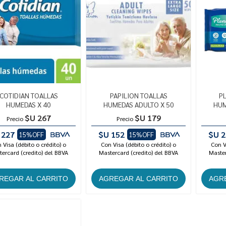
COTIDIAN TOALLAS
PAPILION TOALLAS
P
HUMEDAS X 40
HUMEDAS ADULTO X 50
HUM
$U 267
$U 179
Precio
Precio
 227
$U 152
$U 2
15%OFF
15%OFF
 Visa (débito o crédito) o
Con Visa (débito o crédito) o
Con V
ercard (credito) del BBVA
Mastercard (credito) del BBVA
Master