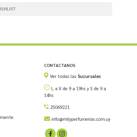
ISHLIST
CONTACTANOS
Ver todas las
Sucursales
L a V de 9 a 19hs y S de 9 a
14hs
25069221
temente
info@milyperfumerias.com.uy