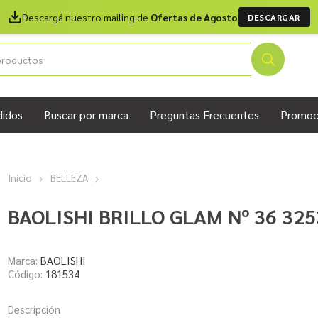
Descargá nuestro mailing de
Ofertas de Agosto
DESCARGAR
didos
Buscar por marca
Preguntas Frecuentes
Promoc
Inicio
BELLEZA
BAOLISHI BRILLO GLAM Nº 36 325
Marca:
BAOLISHI
Código:
181534
Descripción