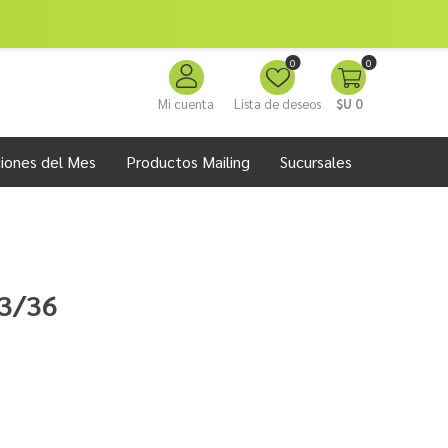
0
0
Mi cuenta
Lista de deseos
$U 0
iones del Mes
Productos Mailing
Sucursales
3/36