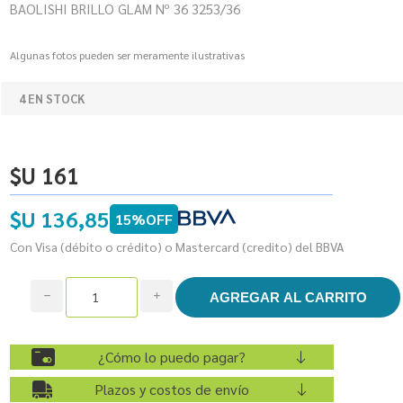
BAOLISHI BRILLO GLAM Nº 36 3253/36
Algunas fotos pueden ser meramente ilustrativas
4 EN STOCK
$U 161
$U 136,85
15%OFF
Con Visa (débito o crédito) o Mastercard (credito) del BBVA
h
i
¿Cómo lo puedo pagar?
Plazos y costos de envío