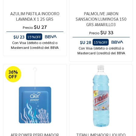
AZULIM PASTILA INODORO
PALMOLIVE JABON
LAVANDA X 1 25 GRS
SANSACION LUMINOSA 150
GRS AMARILLO3
$U 27
Precio
$U 33
Precio
$U 23
15%OFF
$U 28
15%OFF
Con Visa (débito o crédito) o
Mastercard (credito) del BBVA
Con Visa (débito o crédito) o
Mastercard (credito) del BBVA
36%
OFF
AER POWER PERFUMADOR
TITAN LIMPIADOR LIQUIDO