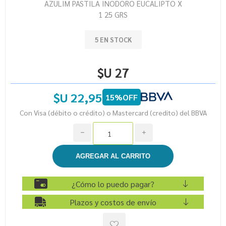
AZULIM PASTILA INODORO EUCALIPTO X
1 25 GRS
5 EN STOCK
$U 27
$U 22,95
15%OFF
Con Visa (débito o crédito) o Mastercard (credito) del BBVA
h
i
¿Cómo lo puedo pagar?
Plazos y costos de envío