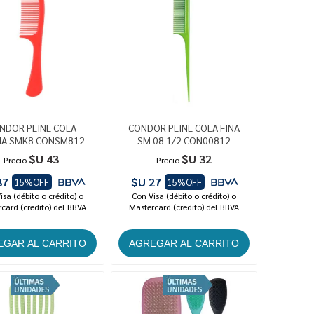
NDOR PEINE COLA
CONDOR PEINE COLA FINA
HA SMK8 CONSM812
SM 08 1/2 CON00812
$U 43
$U 32
Precio
Precio
37
$U 27
15%OFF
15%OFF
isa (débito o crédito) o
Con Visa (débito o crédito) o
card (credito) del BBVA
Mastercard (credito) del BBVA