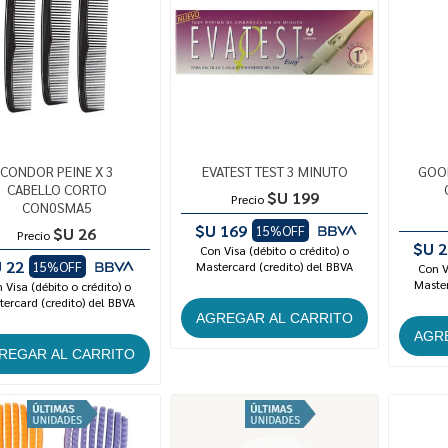
CONDOR PEINE X 3
EVATEST TEST 3 MINUTO
GOOD
CABELLO CORTO
$U 199
Precio
CON0SMA5
$U 169
15%OFF
$U 26
Precio
$U 2
Con Visa (débito o crédito) o
 22
15%OFF
Mastercard (credito) del BBVA
Con V
Master
 Visa (débito o crédito) o
ercard (credito) del BBVA