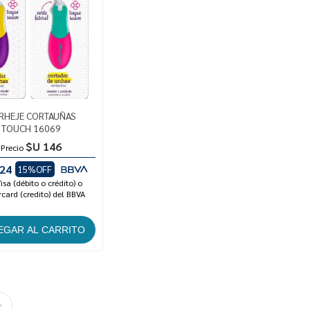
RHEJE CORTAUÑAS
TOUCH 16069
$U 146
Precio
24
15%OFF
isa (débito o crédito) o
card (credito) del BBVA