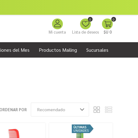
0
0
Mi cuenta
Lista de deseos
$U 0
iones del Mes
Productos Mailing
Sucursales
ORDENAR POR