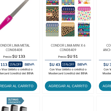
ONDOR LIMA METAL
CONDOR LIMA MINI X 6
CO
CON08408
CON08409
ANC
$U 133
$U 51
Precio
Precio
 113
$U 43
$U 
15%OFF
15%OFF
 Visa (débito o crédito) o
Con Visa (débito o crédito) o
Con V
ercard (credito) del BBVA
Mastercard (credito) del BBVA
Master