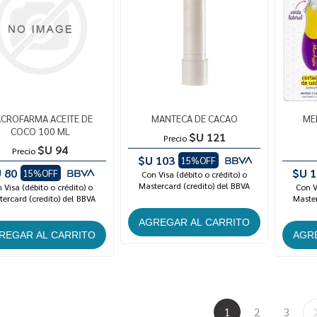
CROFARMA ACEITE DE
MANTECA DE CACAO
ME
COCO 100 ML
$U 121
Precio
$U 94
Precio
$U 103
15%OFF
 80
$U 1
15%OFF
Con Visa (débito o crédito) o
Mastercard (credito) del BBVA
 Visa (débito o crédito) o
Con V
ercard (credito) del BBVA
Master
1
2
3