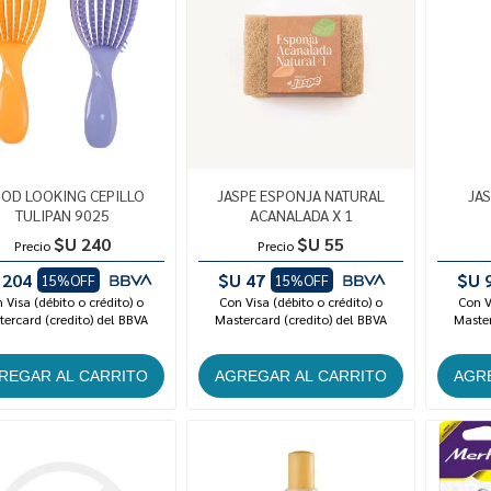
OD LOOKING CEPILLO
JASPE ESPONJA NATURAL
JA
TULIPAN 9025
ACANALADA X 1
$U 240
$U 55
Precio
Precio
 204
$U 47
$U 
15%OFF
15%OFF
 Visa (débito o crédito) o
Con Visa (débito o crédito) o
Con V
ercard (credito) del BBVA
Mastercard (credito) del BBVA
Master