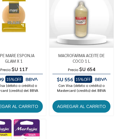
SPE MARE ESPONJA
MACROFARMA ACEITE DE
GLAM X 1
COCO 1 L
$U 117
$U 654
Precio
Precio
99
$U 556
15%OFF
15%OFF
isa (débito o crédito) o
Con Visa (débito o crédito) o
card (credito) del BBVA
Mastercard (credito) del BBVA