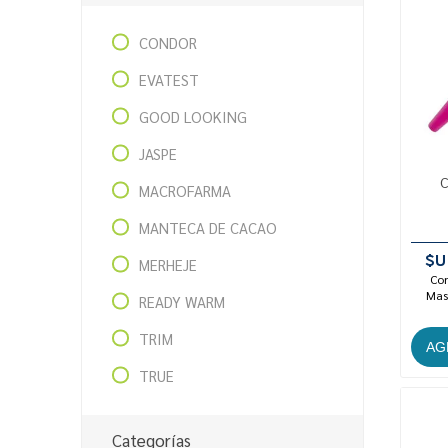
CONDOR
EVATEST
GOOD LOOKING
JASPE
C
MACROFARMA
MANTECA DE CACAO
$U
MERHEJE
Con
Mast
READY WARM
TRIM
TRUE
Categorías