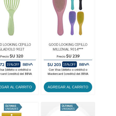
 LOOKING CEPILLO
GOOD LOOKING CEPILLO
GLADIOLO 9027
MILLENIAL 9014***
$U 320
$U 239
Precio
Precio
72
$U 203
15%OFF
15%OFF
isa (débito o crédito) o
Con Visa (débito o crédito) o
card (credito) del BBVA
Mastercard (credito) del BBVA