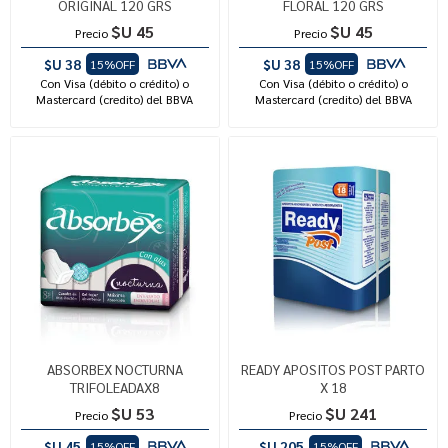
ORIGINAL 120 GRS
FLORAL 120 GRS
$U 45
$U 45
Precio
Precio
$U 38
$U 38
15%OFF
15%OFF
Con Visa (débito o crédito) o
Con Visa (débito o crédito) o
Mastercard (credito) del BBVA
Mastercard (credito) del BBVA
ABSORBEX NOCTURNA
READY APOSITOS POST PARTO
TRIFOLEADAX8
X 18
$U 53
$U 241
Precio
Precio
$U 45
$U 205
15%OFF
15%OFF