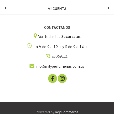
MI CUENTA
CONTACTANOS
Ver todas las
Sucursales
L a V de 9 a 19hs y S de 9 a 14hs
25069221
info@milyperfumerias.com.uy
Powered by
nopCommerce