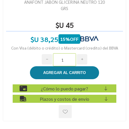
ANAFONT JABON GLICERINA NEUTRO 120
GRS
$U 45
$U 38,25
15%OFF
Con Visa (débito o crédito) o Mastercard (credito) del BBVA
h
i
¿Cómo lo puedo pagar?
Plazos y costos de envío