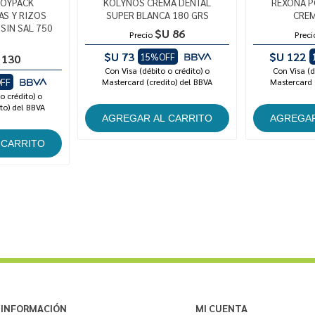
DOYPACK
KOLYNOS CREMA DENTAL
REXONA 
S Y RIZOS
SUPER BLANCA 180 GRS
CREM
SIN SAL 750
$U 86
Precio
Preci
$U 73
$U 122
15%OFF
 130
Con Visa (débito o crédito) o
Con Visa (d
FF
Mastercard (credito) del BBVA
Mastercard 
o crédito) o
to) del BBVA
INFORMACIÓN
MI CUENTA