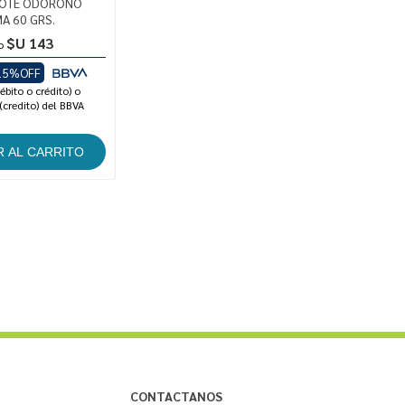
POTE ODORONO
A 60 GRS.
$U 143
o
15%OFF
ébito o crédito) o
(credito) del BBVA
CONTACTANOS