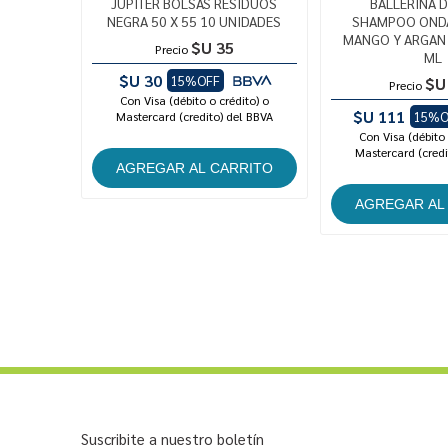
JUPITER BOLSAS RESIDUOS
BALLERINA 
NEGRA 50 X 55 10 UNIDADES
SHAMPOO ONDA
MANGO Y ARGAN 
$U 35
Precio
ML
$U 30
15%OFF
$U
Precio
Con Visa (débito o crédito) o
$U 111
Mastercard (credito) del BBVA
15%O
Con Visa (débito 
Mastercard (credi
Suscribite a nuestro boletín