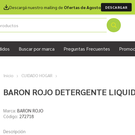
Descargá nuestro mailing de
Ofertas de Agosto
DESCARGAR
didos
Buscar por marca
Preguntas Frecuentes
Promoc
Inicio
CUIDADO HOGAR
BARON ROJO DETERGENTE LIQUID
Marca:
BARON ROJO
Código:
272718
Descripción