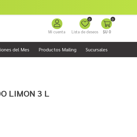
0
0
Mi cuenta
Lista de deseos
$U 0
iones del Mes
Productos Mailing
Sucursales
O LIMON 3 L