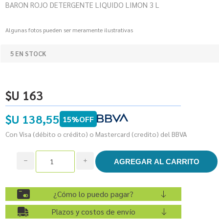
BARON ROJO DETERGENTE LIQUIDO LIMON 3 L
Algunas fotos pueden ser meramente ilustrativas
5 EN STOCK
$U 163
$U 138,55
15%OFF
Con Visa (débito o crédito) o Mastercard (credito) del BBVA
h
i
¿Cómo lo puedo pagar?
Plazos y costos de envío