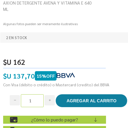
AXION DETERGENTE AVENA Y VITAMINA E 640
ML
Algunas fotos pueden ser meramente ilustrativas
2 EN STOCK
$U 162
$U 137,70
15%OFF
Con Visa (débito o crédito) o Mastercard (credito) del BBVA
h
i
¿Cómo lo puedo pagar?