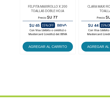
FELPITA MAXIROLLO X 200
CLARA MAXI RO
TOALLAS DOBLE HOJA
TOALL
$U 77
$U
Precio
Precio
$U 65
$U 44
15%OFF
15%O
Con Visa (débito o crédito) o
Con Visa (débito 
Mastercard (credito) del BBVA
Mastercard (credi