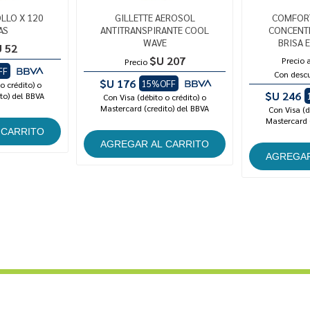
LLO X 120
GILLETTE AEROSOL
COMFORT
AS
ANTITRANSPIRANTE COOL
CONCENT
WAVE
BRISA 
 52
$U 207
Precio 
Precio
FF
Con desc
$U 176
15%OFF
o crédito) o
$U 246
to) del BBVA
Con Visa (débito o crédito) o
Mastercard (credito) del BBVA
Con Visa (d
Mastercard 