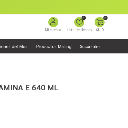
0
0
Mi cuenta
Lista de deseos
$U 0
iones del Mes
Productos Mailing
Sucursales
AMINA E 640 ML