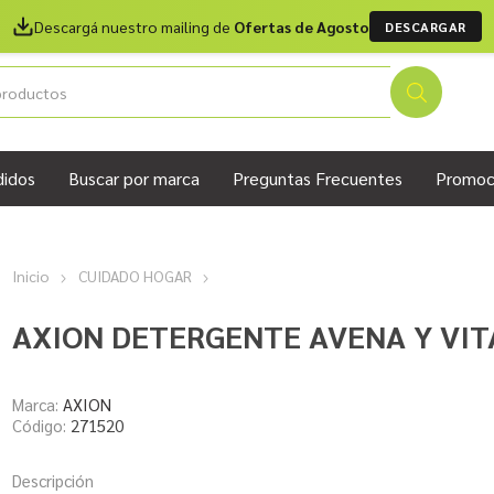
Descargá nuestro mailing de
Ofertas de Agosto
DESCARGAR
didos
Buscar por marca
Preguntas Frecuentes
Promoc
Inicio
CUIDADO HOGAR
AXION DETERGENTE AVENA Y VIT
Marca:
AXION
Código:
271520
Descripción