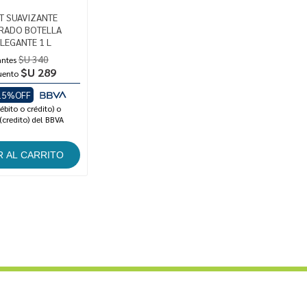
 SUAVIZANTE
RADO BOTELLA
ELEGANTE 1 L
$U 340
antes
$U 289
uento
15%OFF
ébito o crédito) o
(credito) del BBVA