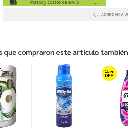
Plazos y costos de envío
AGREGAR A W
es que compraron este artículo tambié
15%
OFF