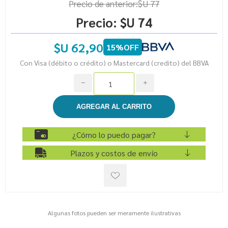
Precio de anterior:
$U 77
Precio:
$U 74
$U 62,90
15%OFF
Con Visa (débito o crédito) o Mastercard (credito) del BBVA
h
i
¿Cómo lo puedo pagar?
Plazos y costos de envío
Algunas fotos pueden ser meramente ilustrativas