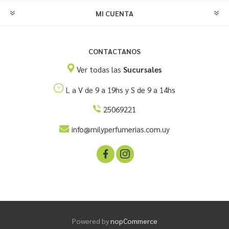
MI CUENTA
CONTACTANOS
Ver todas las
Sucursales
L a V de 9 a 19hs y S de 9 a 14hs
25069221
info@milyperfumerias.com.uy
Powered by
nopCommerce