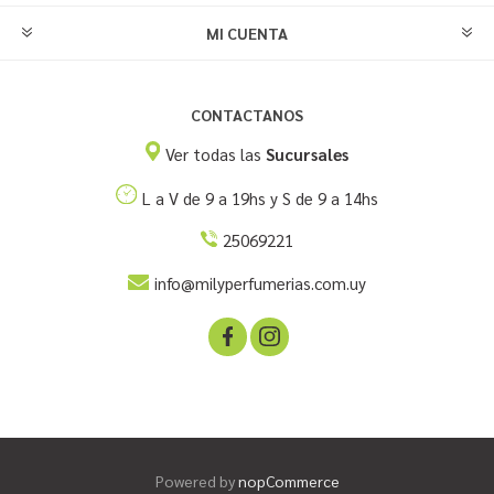
MI CUENTA
CONTACTANOS
Ver todas las
Sucursales
L a V de 9 a 19hs y S de 9 a 14hs
25069221
info@milyperfumerias.com.uy
Powered by
nopCommerce