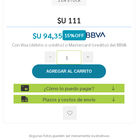
2 EN STOCK
$U 111
$U 94,35
15%OFF
Con Visa (débito o crédito) o Mastercard (credito) del BBVA
h
i
¿Cómo lo puedo pagar?
Plazos y costos de envío
Algunas fotos pueden ser meramente ilustrativas