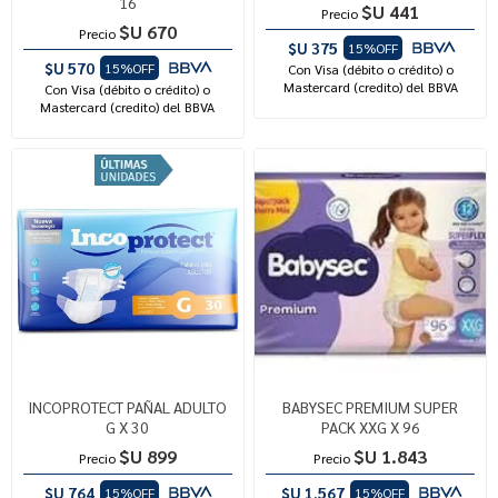
16
$U 441
Precio
$U 670
Precio
$U 375
15%OFF
$U 570
15%OFF
Con Visa (débito o crédito) o
Mastercard (credito) del BBVA
Con Visa (débito o crédito) o
Mastercard (credito) del BBVA
INCOPROTECT PAÑAL ADULTO
BABYSEC PREMIUM SUPER
G X 30
PACK XXG X 96
$U 899
$U 1.843
Precio
Precio
$U 764
$U 1.567
15%OFF
15%OFF