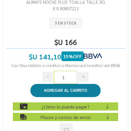
ALWAYS NOCHE PLUS TOALLA TALLE XG
X 8 80807213
5 EN STOCK
$U 166
$U 141,10
15%OFF
Con Visa (débito o crédito) o Mastercard (credito) del BBVA
h
i
¿Cómo lo puedo pagar?
Plazos y costos de envío