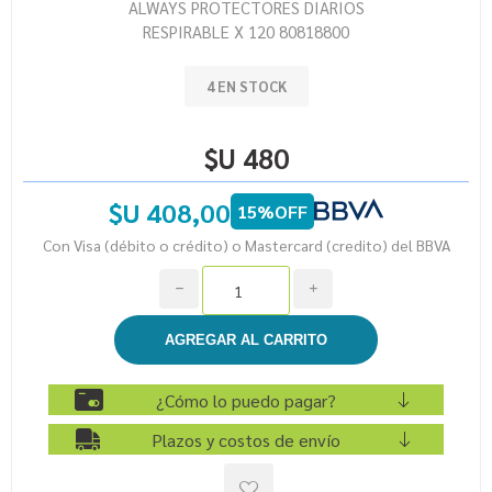
ALWAYS PROTECTORES DIARIOS
RESPIRABLE X 120 80818800
4 EN STOCK
$U 480
$U 408,00
15%OFF
Con Visa (débito o crédito) o Mastercard (credito) del BBVA
h
i
¿Cómo lo puedo pagar?
Plazos y costos de envío