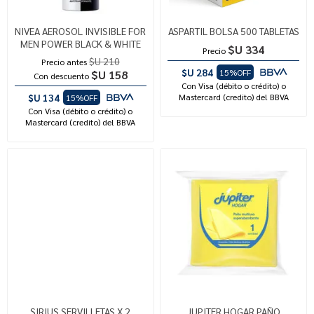
NIVEA AEROSOL INVISIBLE FOR
ASPARTIL BOLSA 500 TABLETAS
MEN POWER BLACK & WHITE
$U 334
Precio
$U 210
Precio antes
$U 284
15%OFF
$U 158
Con descuento
Con Visa (débito o crédito) o
$U 134
Mastercard (credito) del BBVA
15%OFF
Con Visa (débito o crédito) o
Mastercard (credito) del BBVA
SIRIUS SERVILLETAS X 2
JUPITER HOGAR PAÑO