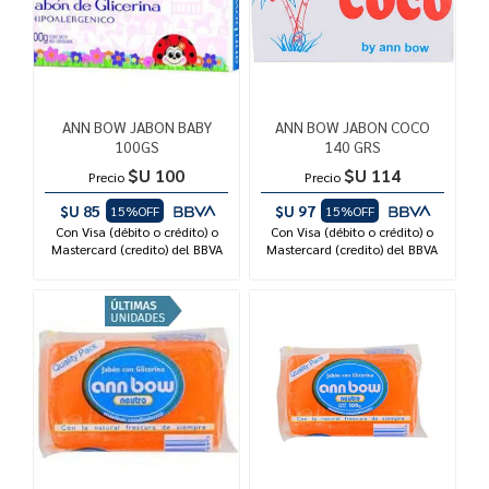
ANN BOW JABON BABY
ANN BOW JABON COCO
100GS
140 GRS
$U 100
$U 114
Precio
Precio
$U 85
$U 97
15%OFF
15%OFF
Con Visa (débito o crédito) o
Con Visa (débito o crédito) o
Mastercard (credito) del BBVA
Mastercard (credito) del BBVA