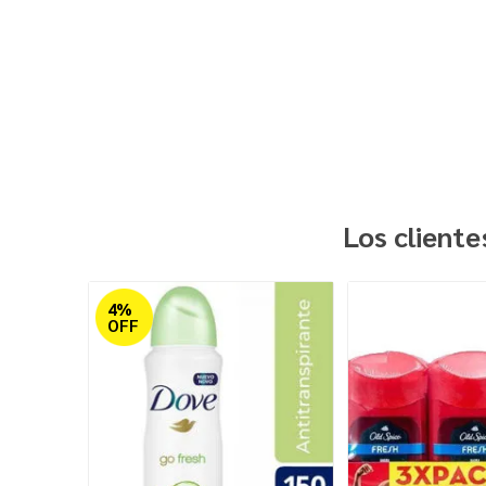
Los client
4%
OFF