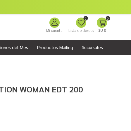
0
0
Mi cuenta
Lista de deseos
$U 0
iones del Mes
Productos Mailing
Sucursales
TION WOMAN EDT 200