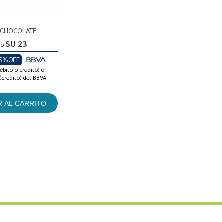
 CHOCOLATE
$U 23
io
5%OFF
ébito o crédito) o
(credito) del BBVA