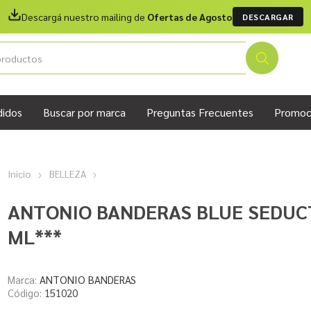
Descargá nuestro mailing de
Ofertas de Agosto
DESCARGAR
didos
Buscar por marca
Preguntas Frecuentes
Promoc
Inicio
BELLEZA
ANTONIO BANDERAS BLUE SEDUC
ML***
Marca:
ANTONIO BANDERAS
Código:
151020