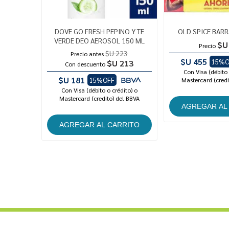
DOVE GO FRESH PEPINO Y TE
OLD SPICE BARR
VERDE DEO AEROSOL 150 ML
$U
Precio
$U 223
Precio antes
$U 455
15%O
$U 213
Con descuento
Con Visa (débito 
$U 181
15%OFF
Mastercard (credi
Con Visa (débito o crédito) o
Mastercard (credito) del BBVA