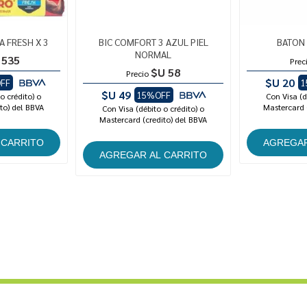
A FRESH X 3
BIC COMFORT 3 AZUL PIEL
BATON
NORMAL
 535
Prec
$U 58
Precio
$U 20
FF
1
$U 49
15%OFF
o crédito) o
Con Visa (d
to) del BBVA
Mastercard 
Con Visa (débito o crédito) o
Mastercard (credito) del BBVA