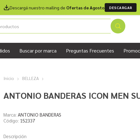
Descargá nuestro mailing de
Ofertas de Agosto
DESCARGAR
didos
Buscar por marca
Preguntas Frecuentes
Promoc
Inicio
BELLEZA
ANTONIO BANDERAS ICON MEN S
Marca:
ANTONIO BANDERAS
Código:
152337
Descripción