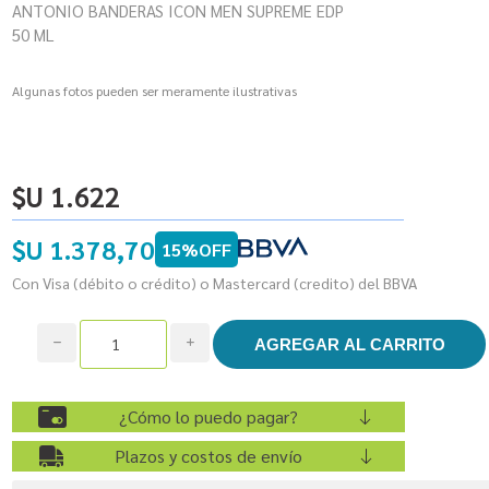
ANTONIO BANDERAS ICON MEN SUPREME EDP
50 ML
Algunas fotos pueden ser meramente ilustrativas
$U 1.622
$U 1.378,70
15%OFF
Con Visa (débito o crédito) o Mastercard (credito) del BBVA
h
i
¿Cómo lo puedo pagar?
Plazos y costos de envío