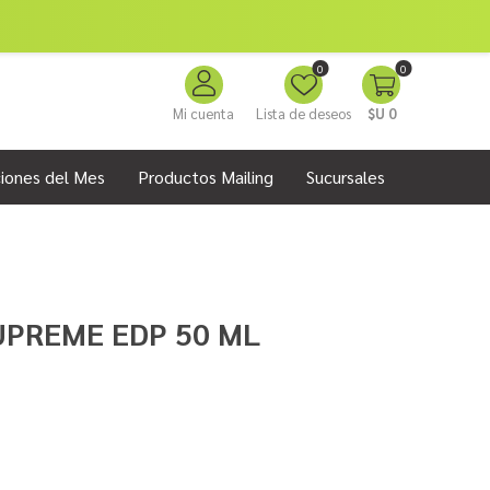
0
0
Mi cuenta
Lista de deseos
$U 0
iones del Mes
Productos Mailing
Sucursales
UPREME EDP 50 ML