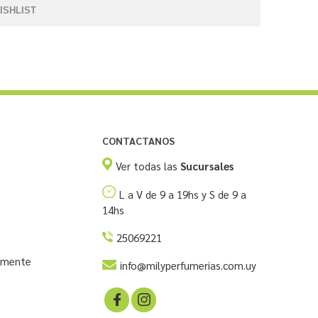
ISHLIST
CONTACTANOS
Ver todas las
Sucursales
L a V de 9 a 19hs y S de 9 a
14hs
25069221
temente
info@milyperfumerias.com.uy