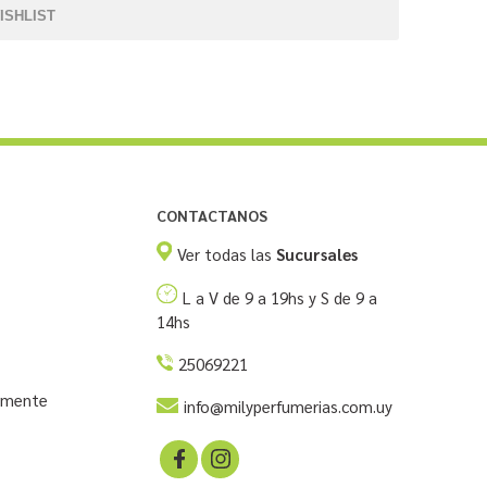
ISHLIST
CONTACTANOS
Ver todas las
Sucursales
L a V de 9 a 19hs y S de 9 a
14hs
25069221
temente
info@milyperfumerias.com.uy