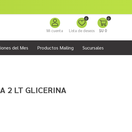
0
0
Mi cuenta
Lista de deseos
$U 0
iones del Mes
Productos Mailing
Sucursales
A 2 LT GLICERINA