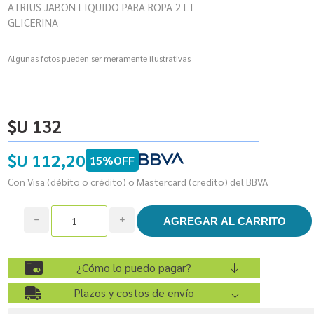
ATRIUS JABON LIQUIDO PARA ROPA 2 LT
GLICERINA
Algunas fotos pueden ser meramente ilustrativas
$U 132
$U 112,20
15%OFF
Con Visa (débito o crédito) o Mastercard (credito) del BBVA
h
i
¿Cómo lo puedo pagar?
Plazos y costos de envío