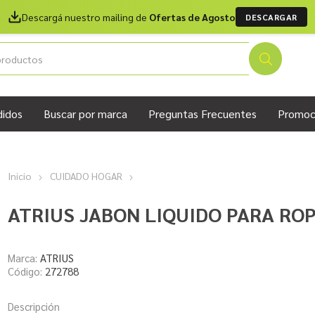
Descargá nuestro mailing de
Ofertas de Agosto
DESCARGAR
didos
Buscar por marca
Preguntas Frecuentes
Promoc
Inicio
CUIDADO HOGAR
ATRIUS JABON LIQUIDO PARA ROP
Marca:
ATRIUS
Código:
272788
Descripción