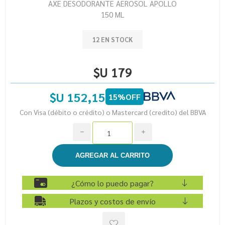
AXE DESODORANTE AEROSOL APOLLO
150 ML
12 EN STOCK
$U 179
$U 152,15
15%OFF
Con Visa (débito o crédito) o Mastercard (credito) del BBVA
h
i
¿Cómo lo puedo pagar?
Plazos y costos de envío