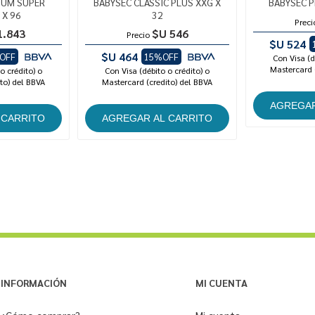
IUM SUPER
BABYSEC CLASSIC PLUS XXG X
BABYSEC 
 X 96
32
Preci
1.843
$U 546
Precio
$U 524
$U 464
OFF
15%OFF
Con Visa (d
Mastercard 
o crédito) o
Con Visa (débito o crédito) o
to) del BBVA
Mastercard (credito) del BBVA
INFORMACIÓN
MI CUENTA