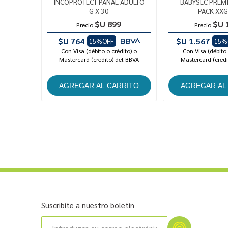
INCOPROTECT PAÑAL ADULTO
BABYSEC PREM
G X 30
PACK XXG
$U 899
$U 
Precio
Precio
$U 764
$U 1.567
15%OFF
15%
Con Visa (débito o crédito) o
Con Visa (débito 
Mastercard (credito) del BBVA
Mastercard (credi
Suscribite a nuestro boletín