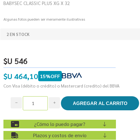
BABYSEC CLASSIC PLUS XG X 32
Algunas fotos pueden ser meramente ilustrativas
2 EN STOCK
$U 546
$U 464,10
15%OFF
Con Visa (débito o crédito) o Mastercard (credito) del BBVA
h
i
¿Cómo lo puedo pagar?
Plazos y costos de envío