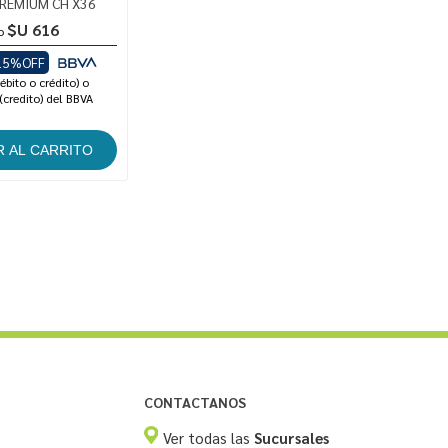
PREMIUM CH X36
$U 616
o
15%OFF
ébito o crédito) o
(credito) del BBVA
CONTACTANOS
Ver todas las
Sucursales