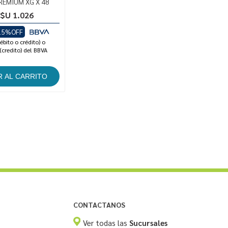
REMIUM XG X 48
$U 1.026
15%OFF
ébito o crédito) o
(credito) del BBVA
CONTACTANOS
Ver todas las
Sucursales