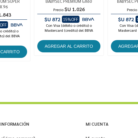
IUM SUPER
BABYSEC PREMIUM GX60
BABYSEC P
X 96
$U 1.026
Precio
Precio
1.843
$U 872
$U 872
15%OFF
OFF
Con Visa (débito o crédito) o
Con Visa (d
Mastercard (credito) del BBVA
Mastercard 
o crédito) o
to) del BBVA
INFORMACIÓN
MI CUENTA