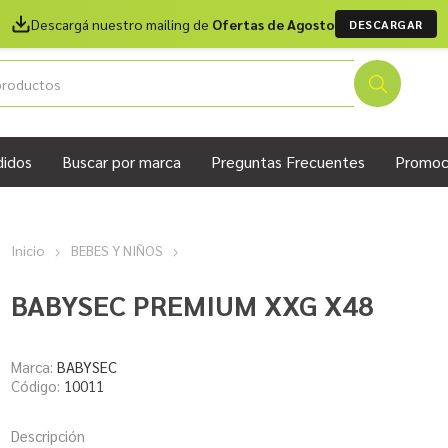
Descargá nuestro mailing de
Ofertas de Agosto
DESCARGAR
didos
Buscar por marca
Preguntas Frecuentes
Promoc
Inicio
BEBES Y NIÑOS
BABYSEC PREMIUM XXG X48
Marca:
BABYSEC
Código:
10011
Descripción