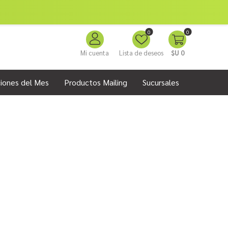
0
0
Mi cuenta
Lista de deseos
$U 0
iones del Mes
Productos Mailing
Sucursales