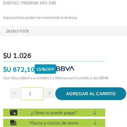
BABYSEC PREMIUM XXG X48
Algunas fotos pueden ser meramente ilustrativas
28 EN STOCK
$U 1.026
$U 872,10
15%OFF
Con Visa (débito o crédito) o Mastercard (credito) del BBVA
h
i
¿Cómo lo puedo pagar?
Plazos y costos de envío