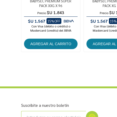
BABYSEC PREMIUM SUPER
BABYSEC PREM
PACK XXG X 96
PACK XG 
$U 1.843
$U 
Precio
Precio
$U 1.567
$U 1.567
15%OFF
15%
Con Visa (débito o crédito) o
Con Visa (débito 
Mastercard (credito) del BBVA
Mastercard (credi
Suscribite a nuestro boletín