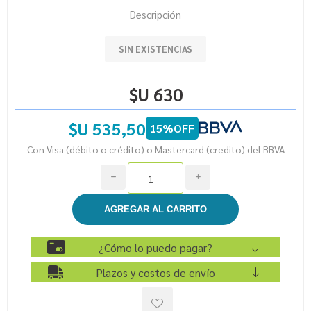
Descripción
SIN EXISTENCIAS
$U 630
$U 535,50
15%OFF
Con Visa (débito o crédito) o Mastercard (credito) del BBVA
h
i
¿Cómo lo puedo pagar?
Plazos y costos de envío