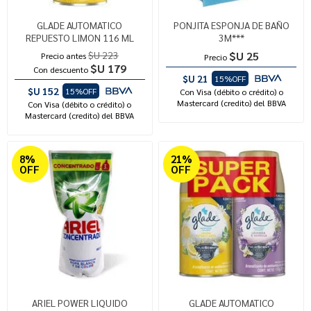
GLADE AUTOMATICO
PONJITA ESPONJA DE BAÑO
REPUESTO LIMON 116 ML
3M***
$U 223
$U 25
Precio antes
Precio
$U 179
Con descuento
$U 21
15%OFF
$U 152
15%OFF
Con Visa (débito o crédito) o
Mastercard (credito) del BBVA
Con Visa (débito o crédito) o
Mastercard (credito) del BBVA
8%
21%
OFF
OFF
ARIEL POWER LIQUIDO
GLADE AUTOMATICO