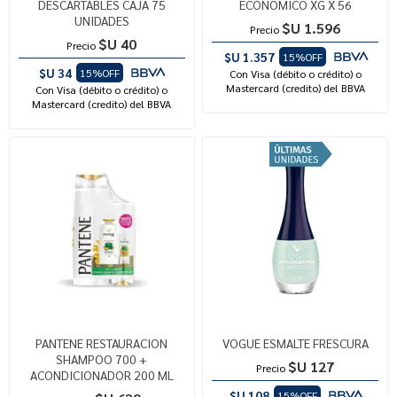
DESCARTABLES CAJA 75
ECONOMICO XG X 56
UNIDADES
$U 1.596
Precio
$U 40
Precio
$U 1.357
15%OFF
$U 34
15%OFF
Con Visa (débito o crédito) o
Mastercard (credito) del BBVA
Con Visa (débito o crédito) o
Mastercard (credito) del BBVA
PANTENE RESTAURACION
VOGUE ESMALTE FRESCURA
SHAMPOO 700 +
$U 127
Precio
ACONDICIONADOR 200 ML
$U 108
15%OFF