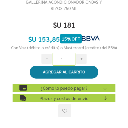
BALLERINA ACONDICIONADOR ONDAS Y
RIZOS 750 ML
$U 181
$U 153,85
15%OFF
Con Visa (débito o crédito) o Mastercard (credito) del BBVA
h
i
¿Cómo lo puedo pagar?
Plazos y costos de envío