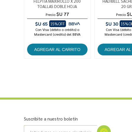
FELPITA MAXIROLLO X 200
HADIBELL SACHE
TOALLAS DOBLE HOJA
20 GR
$U 77
$U
Precio
Precio
$U 65
$U 30
15%OFF
15%O
Con Visa (débito o crédito) o
Con Visa (débito 
Mastercard (credito) del BBVA
Mastercard (credi
Suscribite a nuestro boletín