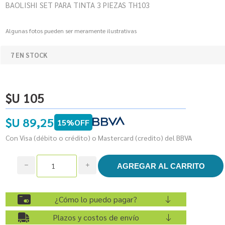
BAOLISHI SET PARA TINTA 3 PIEZAS TH103
Algunas fotos pueden ser meramente ilustrativas
7 EN STOCK
$U 105
$U 89,25
15%OFF
Con Visa (débito o crédito) o Mastercard (credito) del BBVA
h
i
¿Cómo lo puedo pagar?
Plazos y costos de envío