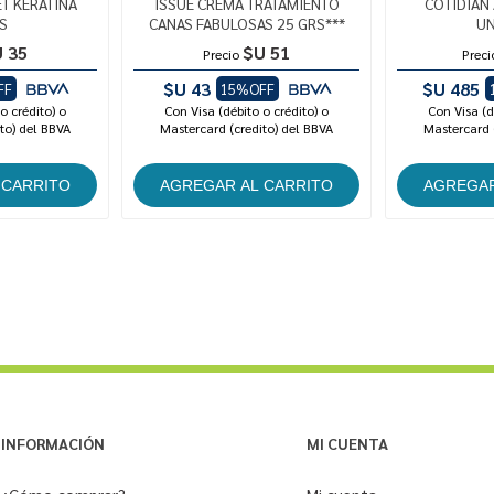
T KERATINA
ISSUE CREMA TRATAMIENTO
COTIDIAN
S
CANAS FABULOSAS 25 GRS***
UN
 35
$U 51
Precio
Preci
$U 43
$U 485
FF
15%OFF
o crédito) o
Con Visa (débito o crédito) o
Con Visa (d
to) del BBVA
Mastercard (credito) del BBVA
Mastercard 
INFORMACIÓN
MI CUENTA