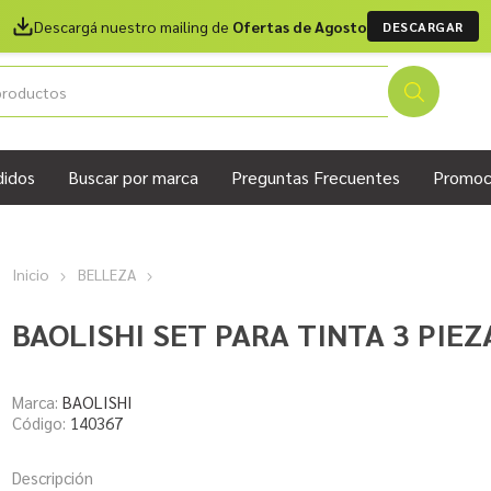
Descargá nuestro mailing de
Ofertas de Agosto
DESCARGAR
didos
Buscar por marca
Preguntas Frecuentes
Promoc
Inicio
BELLEZA
BAOLISHI SET PARA TINTA 3 PIE
Marca:
BAOLISHI
Código:
140367
Descripción