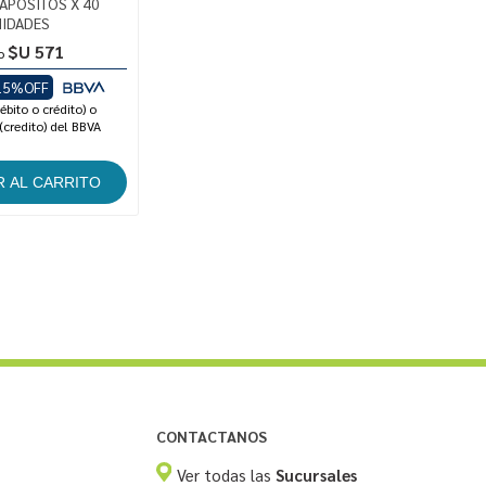
 APOSITOS X 40
IDADES
$U 571
o
15%OFF
ébito o crédito) o
(credito) del BBVA
CONTACTANOS
Ver todas las
Sucursales