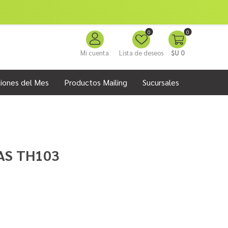
0
0
Mi cuenta
Lista de deseos
$U 0
iones del Mes
Productos Mailing
Sucursales
ZAS TH103