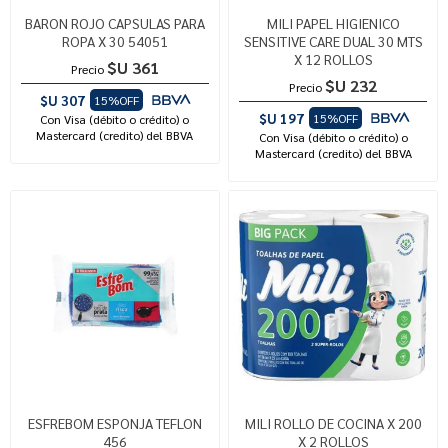
BARON ROJO CAPSULAS PARA
MILI PAPEL HIGIENICO
ROPA X 30 54051
SENSITIVE CARE DUAL 30 MTS
X 12 ROLLOS
$U 361
Precio
$U 232
Precio
$U 307
15%OFF
$U 197
15%OFF
Con Visa (débito o crédito) o
Mastercard (credito) del BBVA
Con Visa (débito o crédito) o
Mastercard (credito) del BBVA
ESFREBOM ESPONJA TEFLON
MILI ROLLO DE COCINA X 200
456
X 2 ROLLOS