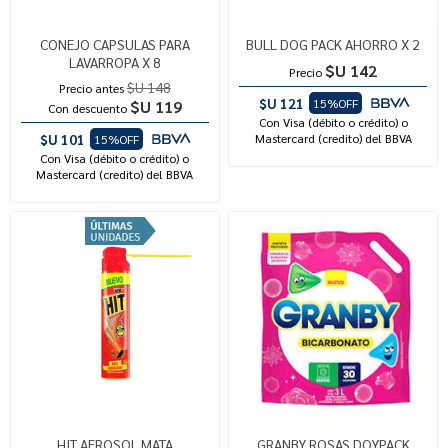
CONEJO CAPSULAS PARA
BULL DOG PACK AHORRO X 2
LAVARROPA X 8
$U 142
Precio
$U 148
Precio antes
$U 121
15%OFF
$U 119
Con descuento
Con Visa (débito o crédito) o
$U 101
Mastercard (credito) del BBVA
15%OFF
Con Visa (débito o crédito) o
Mastercard (credito) del BBVA
HIT AEROSOL MATA
GRANBY ROSAS DOYPACK