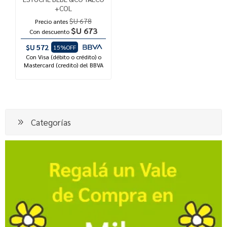
+COL
$U 678
Precio antes
$U 673
Con descuento
$U 572
15%OFF
Con Visa (débito o crédito) o
Mastercard (credito) del BBVA
Categorías