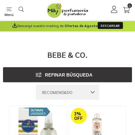
0
Menú
Descargá nuestro mailing de
Ofertas de Agosto
DESCARGAR
BEBE & CO.
REFINAR BÚSQUEDA
3%
OFF